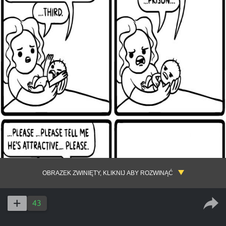
OBRAZEK ZWINIĘTY, KLIKNIJ ABY ROZWINĄĆ
43