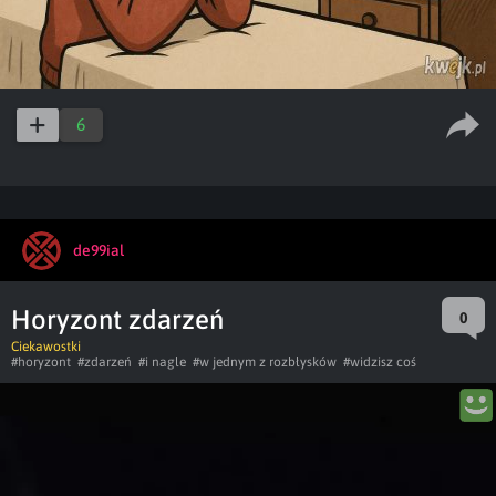
6
de99ial
Horyzont zdarzeń
0
Ciekawostki
#horyzont
#zdarzeń
#i nagle
#w jednym z rozbłysków
#widzisz coś