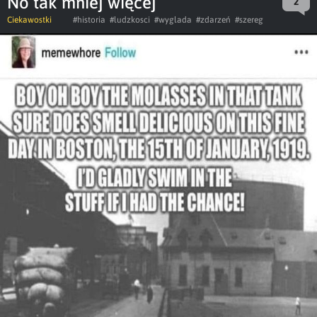
No tak mniej więcej
2
Ciekawostki
#historia
#ludzkosci
#wyglada
#zdarzeń
#szereg