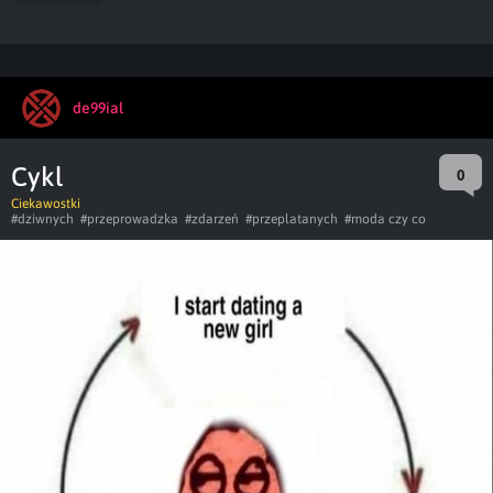
de99ial
Cykl
0
Ciekawostki
#dziwnych
#przeprowadzka
#zdarzeń
#przeplatanych
#moda czy co