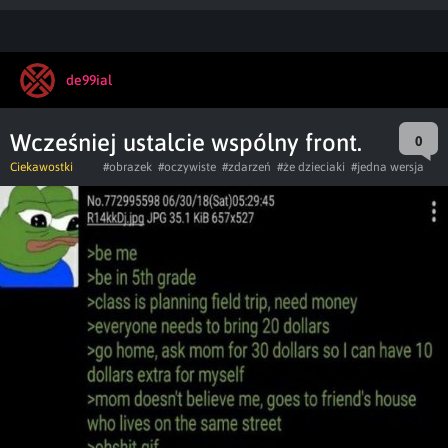
de99ial
Wcześniej ustalcie wspólny front.
0
Ciekawostki
#obrazek
#oczywiste
#zdarzeń
#że dzieciaki
#jedna wersja