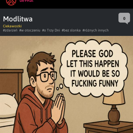
de99ial
Modlitwa
0
Ciekawostki
#zdarzeń
#w otoczeniu
#o Trzy Dni
#bez słonka
#różnych innych