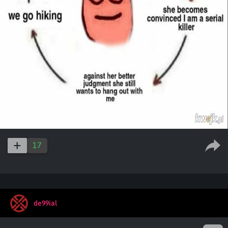
17
de99ial