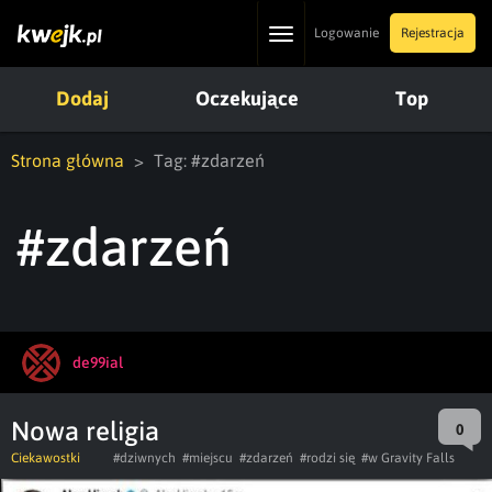
Toggle
Logowanie
Rejestracja
navigation
Dodaj
Oczekujące
Top
Strona główna
Tag: #zdarzeń
#zdarzeń
de99ial
Nowa religia
0
Ciekawostki
#dziwnych
#miejscu
#zdarzeń
#rodzi się
#w Gravity Falls