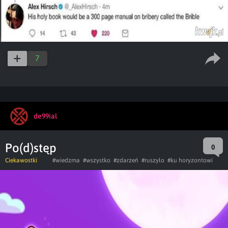
7
de99ial
Po(d)stęp
0
Ciekawostki
#wiedzma
#wszystko
#zdarzeń
#ruszyło
#ku horyzontowi