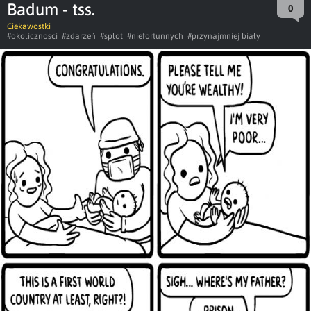
Badum - tss.
0
Ciekawostki
#okolicznosci
#zdarzeń
#splot
#niefortunnych
#przynajmniej biały