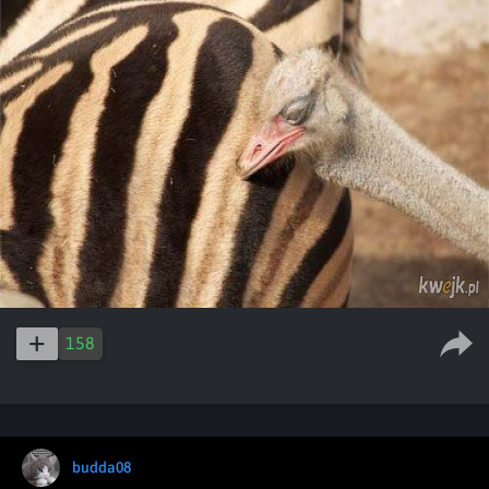
158
budda08