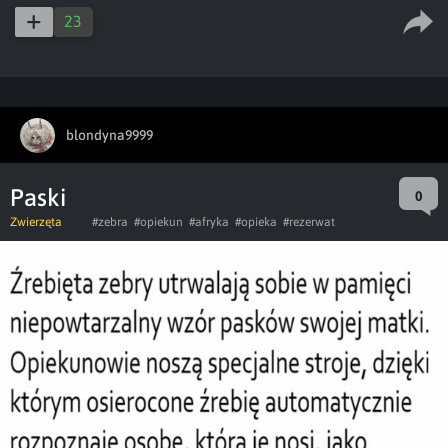
23
blondyna9999
Paski
0
Zwierzęta
#zebra
#opiekun
#afryka
#opieka
#rezerwat