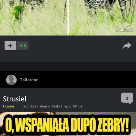
308
Tallarond
Strusieł
2
Humor
#obrazek
#mem
#zebra
#pic
#strus