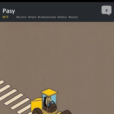
Pasy
0
WTF
#humor
#mem
#ciekawostka
#zebra
#walec