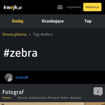
Toggle
Logowanie
Rejestracja
navigation
Dodaj
Oczekujące
Top
Strona główna
Tag: #zebra
#zebra
budda08
Fotograf
1
Humor
#humor
#ciekawostka
#fotograf
#zebra
#pingwin