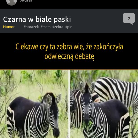
Czarna w białe paski
7
Humor
#obrazek
#mem
#zebra
#pic