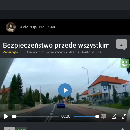
2BdZRUp61xc55ve4
Bezpieczeństwo przede wszystkim
4
Zwierzęta
#samochod
#ciekawostka
#zebra
#auto
#ulica
Play
00:30
Play
Enable
PIP
Ent
captions
ful