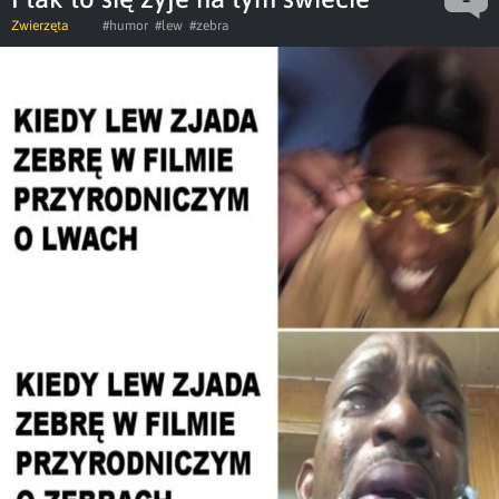
Zwierzęta
#humor
#lew
#zebra