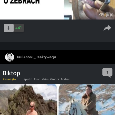
441
KrulAnon1_Reaktywacja
Biktop
7
Zwierzęta
#putin
#kon
#kim
#zebra
#orban