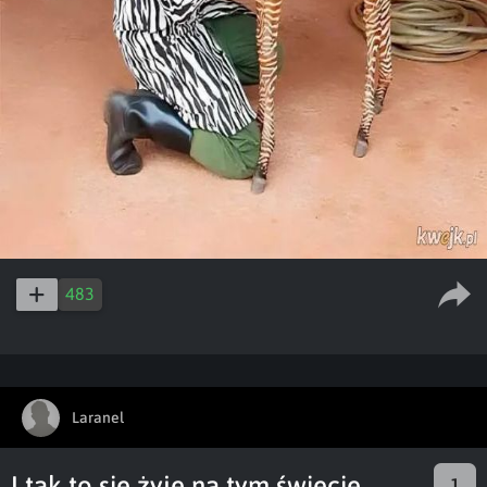
483
Laranel
I tak to się żyje na tym świecie
1