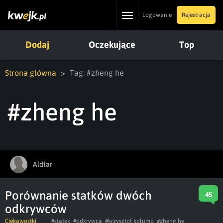
Toggle
Logowanie
Rejestracja
navigation
Dodaj
Oczekujące
Top
Strona główna
Tag: #zheng he
#zheng he
Aldfar
Porównanie statków dwóch
45
odkrywców
Ciekawostki
#statek
#odkrywca
#krzysztof kolumb
#zheng he