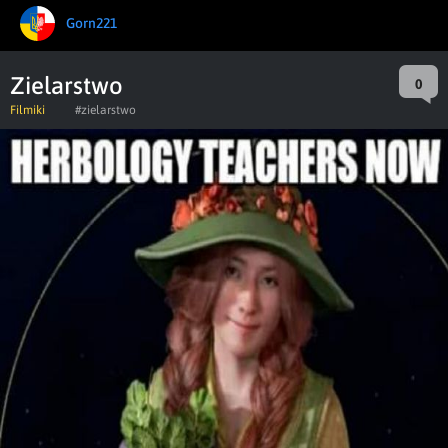
Gorn221
Zielarstwo
0
Filmiki
#zielarstwo