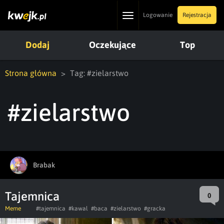
Toggle
Logowanie
Rejestracja
navigation
Dodaj
Oczekujące
Top
Strona główna
Tag: #zielarstwo
#zielarstwo
Brabak
Tajemnica
0
Meme
#tajemnica
#kawal
#baca
#zielarstwo
#gracka