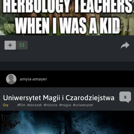
53
amyia-amayer
Uniwersytet Magii i Czarodziejstwa
0
Gry
#film
#obrazek
#historia
#magia
#uniwersytet