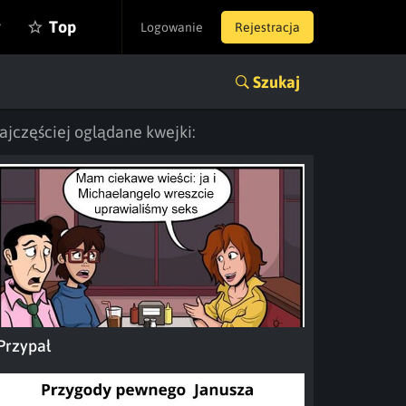
y
Top
Logowanie
Rejestracja
Szukaj
ajczęściej oglądane kwejki:
Przypał