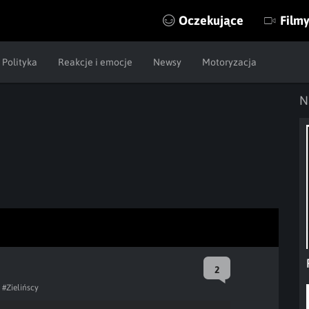
Oczekujące
Film
Polityka
Reakcje i emocje
Newsy
Motoryzacja
N
2
#Zielińscy