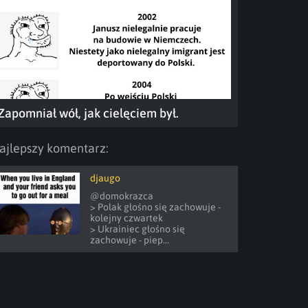
Zapomniał wół, jak cielęciem był.
ajlepszy komentarz:
djaugo
@domokrazca 

> Polak głośno się zachowuje - 
kolejny czwartek

> Ukrainiec głośno się 
zachowuje - piep...