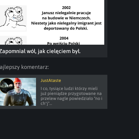
Zapomniał wół, jak cielęciem był.
ajlepszy komentarz:
JustAtaste
I co, tysiące ludzi którzy mieli 
już pieniądze przygotowane na 
przelew nagle powiedziało "no i 
ch*j"...