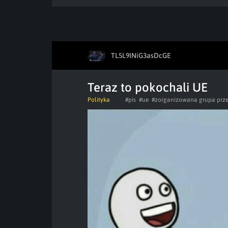
TL5L9INiG3asDcGE
Teraz to pokochali UE
Polityka
#pis
#ue
#zorganizowana grupa prze