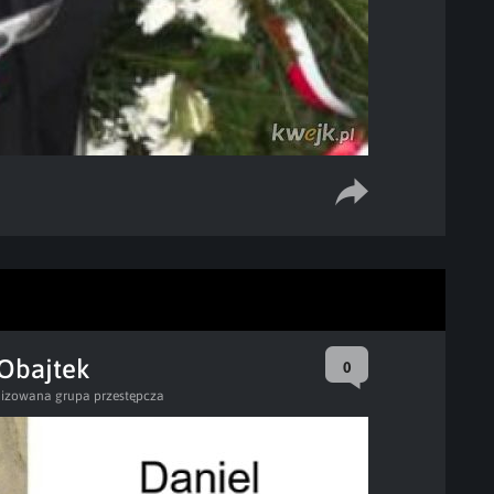
 Obajtek
0
izowana grupa przestępcza