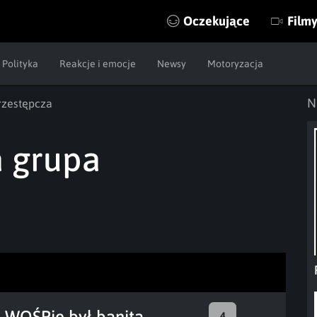
Oczekujące
Film
Polityka
Reakcje i emocje
Newsy
Motoryzacja
N
rzestępcza
 grupa
 WOŚPie był banitą,
4