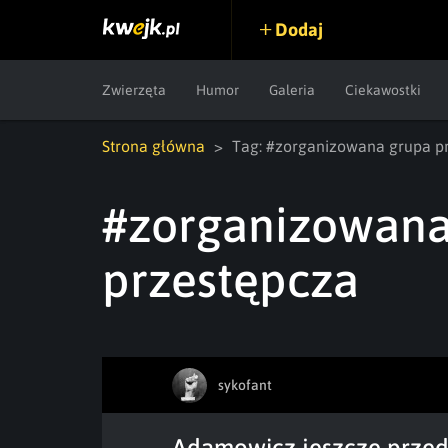
Dodaj
Zwierzęta
Humor
Galeria
Ciekawostki
Strona główna
Tag: #zorganizowana grupa p
#zorganizowana
przestępcza
sykofant
Adamowicz jeszcze przed