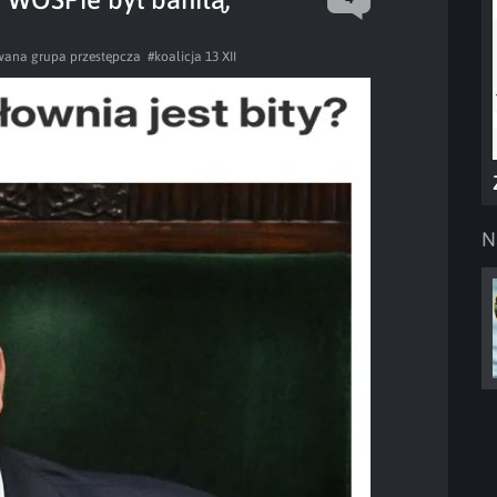
wana grupa przestępcza
#koalicja 13 XII
N