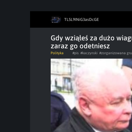
TL5L9INiG3asDcGE
Gdy wziąłeś za dużo wiagr
zaraz go odetniesz
Polityka
#pis
#kaczynski
#zorganizowana gru