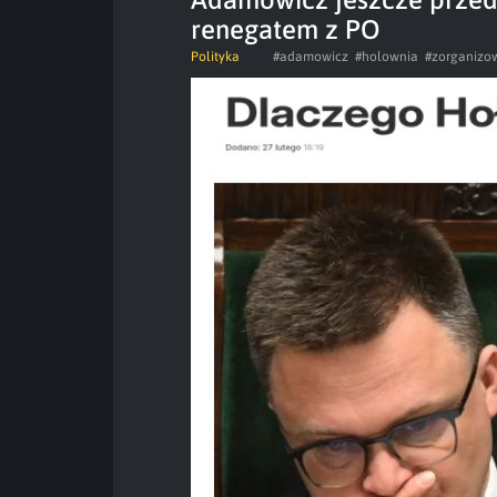
renegatem z PO
Polityka
#adamowicz
#holownia
#zorganizo