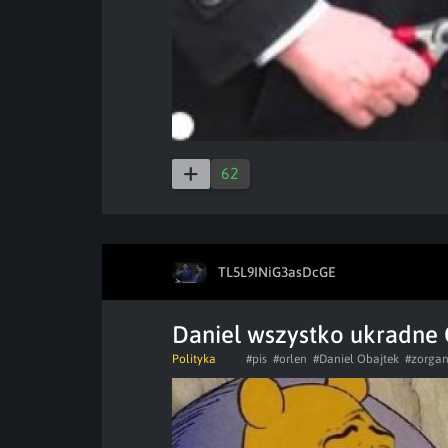
62
TL5L9INiG3asDcGE
Daniel wszystko ukradne
Polityka
#pis
#orlen
#Daniel Obajtek
#zorgan