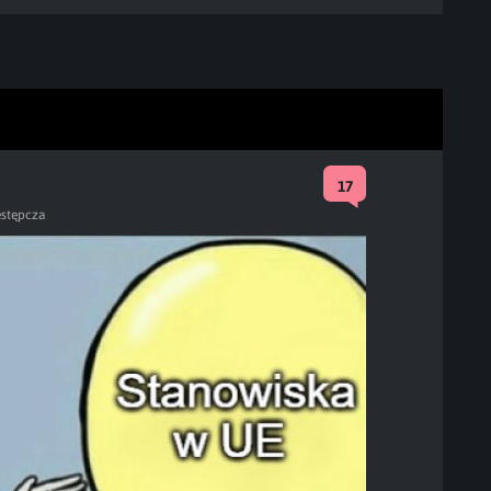
17
stępcza