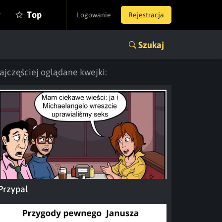
y
Top
Logowanie
Rejestracja
Szukaj
ajczęściej oglądane kwejki:
Przypał