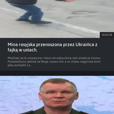
00:00:38
Mina rosyjska przenoszona przez Ukraińca z
fajką w ustach.
Możliwe, że to ustawione i mina nie wybuchnie, taki wisielczy humor.
Potwierdzono jednak że Rosja używa min a to chyba najgorsza broń
jaką wymyślił cz...