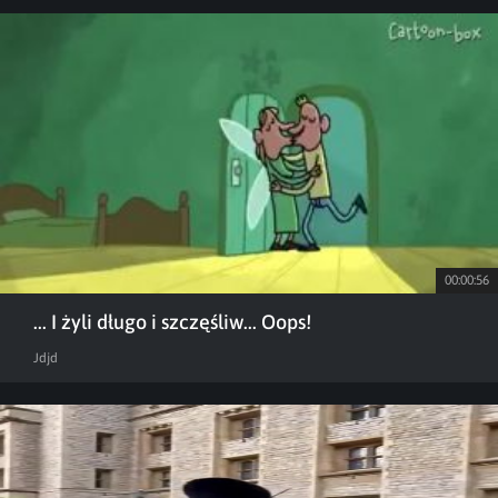
00:00:56
... I żyli długo i szczęśliw... Oops!
Jdjd