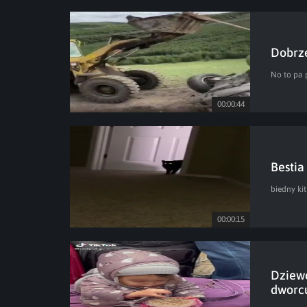
Dobrze
No to pa 
00:00:44
Bestia 
biedny kit
00:00:15
Dziewc
dworc