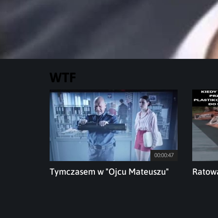
WTF
Najwyższa forma sabotażu
00:00:34
00:00:47
Tymczasem w "Ojcu Mateuszu"
Ratowa