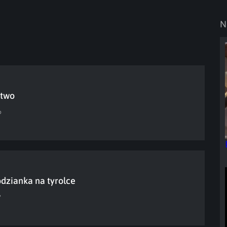
N
two
o
dzianka na tyrolce
?