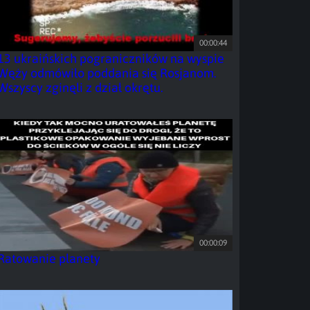
00:00:44
13 ukraińskich pograniczników na wyspie
Węży odmówiło poddania się Rosjanom.
Wszyscy zginęli z dział okrętu.
00:00:09
Ratowanie planety