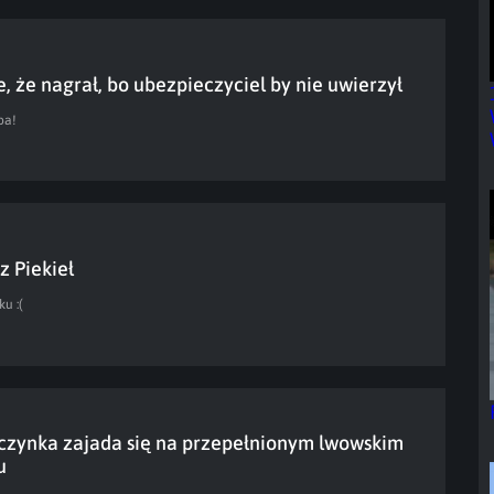
, że nagrał, bo ubezpieczyciel by nie uwierzył
pa!
z Piekieł
ku :(
zynka zajada się na przepełnionym lwowskim
u