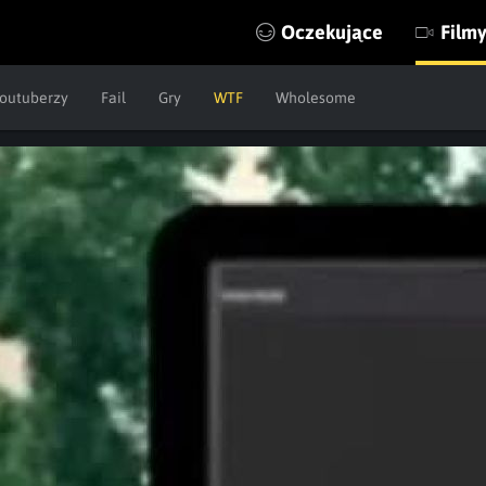
Oczekujące
Film
outuberzy
Fail
Gry
WTF
Wholesome