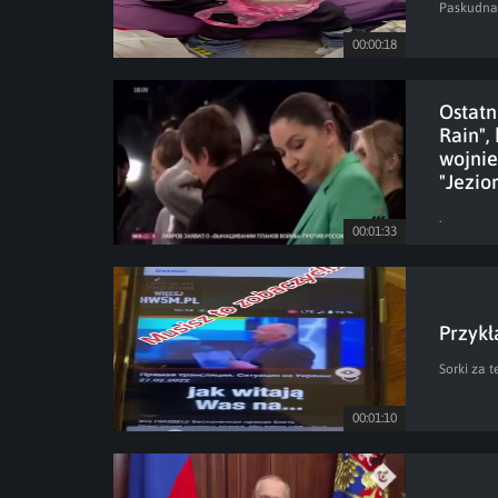
Paskudna 
00:00:18
Ostatn
Rain",
wojnie
"Jezio
.
00:01:33
Przykł
Sorki za t
00:01:10