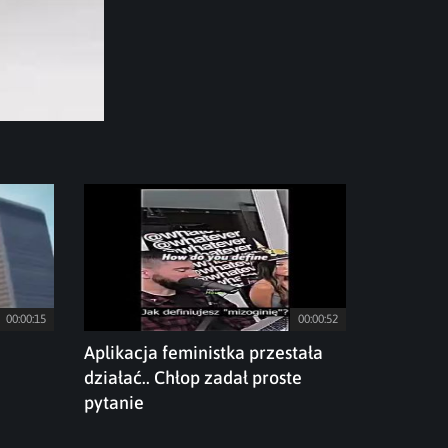
00:00:15
00:00:52
Aplikacja feministka przestała
działać.. Chłop zadał proste
pytanie