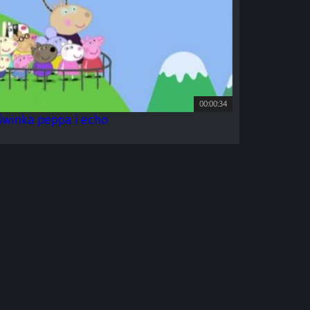
00:00:34
świnka peppa i echo