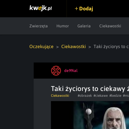
Dodaj
Zwierzęta
Humor
Galeria
Ciekawostki
Oczekujące
Ciekawostki
Taki życiorys to 
de99ial
Taki życiorys to ciekawy 
Ciekawostki
#obrazek
#ciekawe
#bedzie
#mi