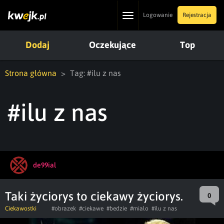
Toggle
Logowanie
Rejestracja
navigation
Dodaj
Oczekujące
Top
Strona główna
Tag: #ilu z nas
#ilu z nas
de99ial
Taki życiorys to ciekawy życiorys.
0
Ciekawostki
#obrazek
#ciekawe
#bedzie
#mialo
#ilu z nas