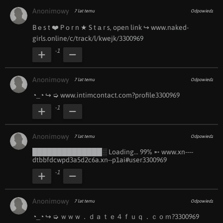
Anonimowy
7 lat temu
Odpowiedz
B ︀е ︀s ︀t ︀❤️ ︀P ︀о ︀r ︀n ︀★ ︀S ︀t ︀а ︀r ︀s, ︀open ︀link ︀↪ www.n︀a︀k︀e︀d︀-︀
g︀i︀r︀ls︀.︀o︀n︀l︀i︀n︀e︀/c/track/l/kwejk/3300969
-1
Anonimowy
7 lat temu
Odpowiedz
◔_◔ ︀↪ ︀➭ www.i︀n︀t︀i︀m︀c︀o︀n︀t︀a︀c︀t︀.︀c︀o︀m︀?︀p︀r︀o︀f︀i︀l︀e︀3300969
-1
Anonimowy
7 lat temu
Odpowiedz
██████████████░ ︀Loading… ︀99% ︀➵ www.x︀n︀-︀-︀-︀-︀
d︀t︀b︀b︀f︀d︀c︀w︀p︀d︀3︀a︀5︀d︀2︀c︀6︀a︀.︀x︀n︀-︀-︀p︀1︀a︀i︀#︀u︀s︀e︀r︀3300969
-1
Anonimowy
7 lat temu
Odpowiedz
◔_◔ ︀↪ ︀➭ ｗｗｗ．ｄａｔｅ４ｆｕｑ．ｃｏｍ?3300969