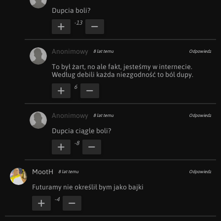
Dupcia boli?
-13
Anonimowy
8 lat temu
Odpowiedz
To był żart, no ale fakt, jesteśmy w internecie. 
Według debili każda niezgodność to ból dupy.
6
Anonimowy
8 lat temu
Odpowiedz
Dupcia ciągle boli?
-8
MootH
8 lat temu
Odpowiedz
Futuramy nie określił bym jako bajki
-4