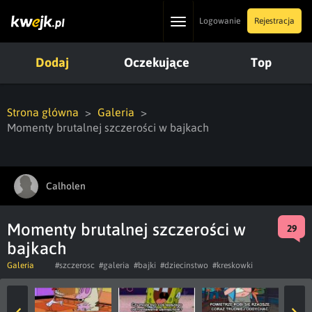
Toggle
Logowanie
Rejestracja
navigation
Dodaj
Oczekujące
Top
Strona główna
Galeria
Momenty brutalnej szczerości w bajkach
Calholen
Momenty brutalnej szczerości w
29
bajkach
Galeria
#szczerosc
#galeria
#bajki
#dziecinstwo
#kreskowki