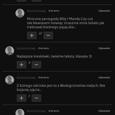
Anonimowy
8 lat temu
Odpowiedz
Mroczne perzygody Billy I Mandy.Czy cuś 
tak.Nawiasem mówiąc strasznie mnie bolało jak 
traktował biednego pajączka :.
22
Anonimowy
8 lat temu
Odpowiedz
Najlepsze kreskówki, świetne teksty, klasyka :D
4
Anonimowy
8 lat temu
Odpowiedz
Z którego odcinka jest to z Wodogrzmotów małych, Nie 
kojarzę ujęcia...
5
Anonimowy
8 lat temu
Odpowiedz