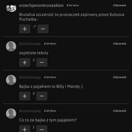
orzechjesionbrzozaklon
8 lat temu
Odpowiedz
Brutalna szczerość to prosiaczek zapinany przez Kubusia 
Puchatka :
-7
Anonimowy
8 lat temu
Odpowiedz
zajebiste teksty
5
Anonimowy
8 lat temu
Odpowiedz
Bajka z pajakiem to Billy i Mandy :)
9
Anonimowy
8 lat temu
Odpowiedz
Co to za bajka z tym pająkiem?
5