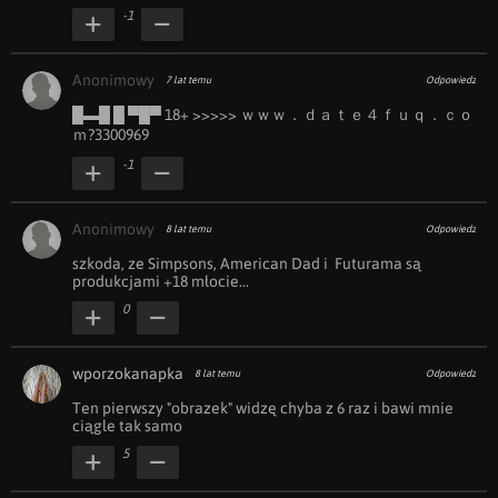
-1
Anonimowy
7 lat temu
Odpowiedz
█▬█ ︀█ ︀▀█▀ ︀18+ ︀>>>>> ｗｗｗ．ｄａｔｅ４ｆｕｑ．ｃｏ
ｍ?3300969
-1
Anonimowy
8 lat temu
Odpowiedz
szkoda, ze Simpsons, American Dad i  Futurama są 
produkcjami +18 młocie...
0
wporzokanapka
8 lat temu
Odpowiedz
Ten pierwszy "obrazek" widzę chyba z 6 raz i bawi mnie 
ciągle tak samo
5