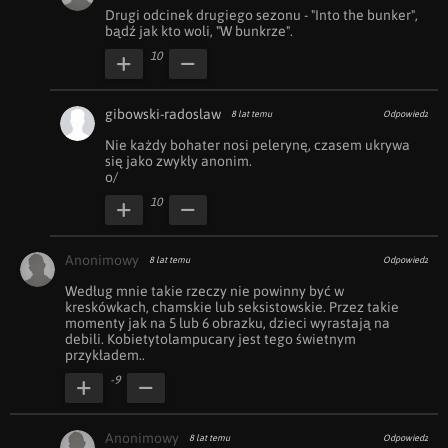
Drugi odcinek drugiego sezonu - "Into the bunker", 
bądź jak kto woli, "W bunkrze".
10
gibowski-radoslaw
8 lat temu
Odpowiedz
Nie każdy bohater nosi pelerynę, czasem ukrywa 
się jako zwykły anonim.

o/
10
Anonimowy
8 lat temu
Odpowiedz
Według mnie takie rzeczy nie powinny być w 
kreskówkach, chamskie lub seksistowskie. Przez takie 
momenty jak na 5 lub 6 obrazku, dzieci wyrastają na 
debili. Kobietytolampucary jest tego świetnym 
przykładem..
-9
Anonimowy
8 lat temu
Odpowiedz