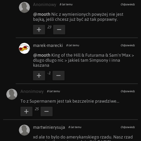
Anonimowy
8 lat temu
Odpowiedz
@mooth
 Nic z wymienionych powyżej nie jest 
bajką, jeśli chcesz już być aż tak poprawny.
23
marek-marecki
8 lat temu
Odpowiedz
@mooth
 King of the Hill & Futurama & Sam'n'Max > 
długo długo nic > jakieś tam Simpsony i inna 
kaszana
-1
Anonimowy
8 lat temu
Odpowiedz
To z Supermanem jest tak bezczelnie prawdziwe...
25
martwinierysuja
8 lat temu
Odpowiedz
xd ale to było do amerykanskiego rzadu. Nasz rzad 