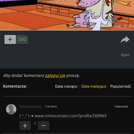
300
Zgłoś
Aby dodać komentarz
zaloguj się
proszę.
Komentarze:
Data rosnąco
Data malejąco
Popularność
Anonimowy
7 lat temu
Odpowiedz
( ︀^_^ ︀) ︀➜ www.i︀n︀t︀i︀m︀c︀o︀n︀t︀a︀c︀t︀.︀c︀o︀m︀?︀p︀r︀o︀f︀i︀l︀e︀3300969
-1