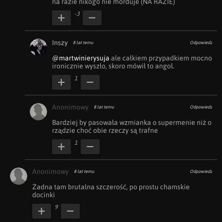
na razie nikogo nie morduje (NA RAZIE)
-3
Inszy
8 lat temu
Odpowiedz
@martwinierysuja
 ale całkiem przypadkiem mocno 
ironicznie wyszło, skoro mówił to angol.
1
Anonimowy
8 lat temu
Odpowiedz
Bardziej by pasowała wzmianka o supermenie niż o 
rządzie choć obie rzeczy są trafne
1
Anonimowy
8 lat temu
Odpowiedz
Żadna tam brutalna szczerość, po prostu chamskie 
docinki
9