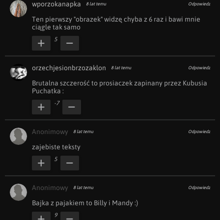
wporzokanapka
8 lat temu
Odpowiedz
Ten pierwszy "obrazek" widzę chyba z 6 raz i bawi mnie 
ciągle tak samo
5
orzechjesionbrzozaklon
8 lat temu
Odpowiedz
Brutalna szczerość to prosiaczek zapinany przez Kubusia 
Puchatka :
-7
Anonimowy
8 lat temu
Odpowiedz
zajebiste teksty
5
Anonimowy
8 lat temu
Odpowiedz
Bajka z pajakiem to Billy i Mandy :)
9