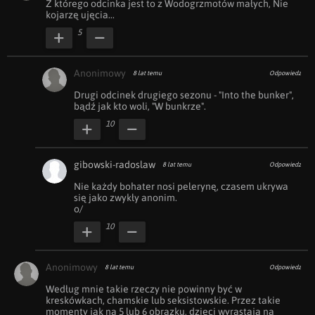
Z którego odcinka jest to z Wodogrzmotów małych, Nie 
kojarzę ujęcia...
5
Anonimowy
8 lat temu
Odpowiedz
Drugi odcinek drugiego sezonu - "Into the bunker", 
bądź jak kto woli, "W bunkrze".
10
gibowski-radoslaw
8 lat temu
Odpowiedz
Nie każdy bohater nosi pelerynę, czasem ukrywa 
się jako zwykły anonim.

o/
10
Anonimowy
8 lat temu
Odpowiedz
Według mnie takie rzeczy nie powinny być w 
kreskówkach, chamskie lub seksistowskie. Przez takie 
momenty jak na 5 lub 6 obrazku, dzieci wyrastają na 