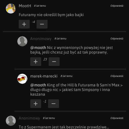
MootH
8 lat temu
Odpowiedz
Futuramy nie określił bym jako bajki
-4
Anonimowy
8 lat temu
Odpowiedz
@mooth
 Nic z wymienionych powyżej nie jest 
bajką, jeśli chcesz już być aż tak poprawny.
23
marek-marecki
8 lat temu
Odpowiedz
@mooth
 King of the Hill & Futurama & Sam'n'Max > 
długo długo nic > jakieś tam Simpsony i inna 
kaszana
-1
Anonimowy
8 lat temu
Odpowiedz
To z Supermanem jest tak bezczelnie prawdziwe...