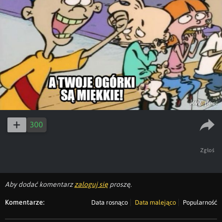
300
Zgłoś
Aby dodać komentarz
zaloguj się
proszę.
Komentarze:
Data rosnąco
Data malejąco
Popularność