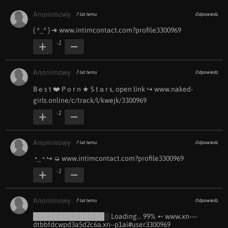
Anonimowy
7 lat temu
Odpowiedz
( ︀^_^ ︀) ︀➜ www.i︀n︀t︀i︀m︀c︀o︀n︀t︀a︀c︀t︀.︀c︀o︀m︀?︀p︀r︀o︀f︀i︀l︀e︀3300969
-1
Anonimowy
7 lat temu
Odpowiedz
B ︀е ︀s ︀t ︀❤️ ︀P ︀о ︀r ︀n ︀★ ︀S ︀t ︀а ︀r ︀s, ︀open ︀link ︀↪ www.n︀a︀k︀e︀d︀-︀
g︀i︀r︀ls︀.︀o︀n︀l︀i︀n︀e︀/c/track/l/kwejk/3300969
-1
Anonimowy
7 lat temu
Odpowiedz
◔_◔ ︀↪ ︀➭ www.i︀n︀t︀i︀m︀c︀o︀n︀t︀a︀c︀t︀.︀c︀o︀m︀?︀p︀r︀o︀f︀i︀l︀e︀3300969
-1
Anonimowy
7 lat temu
Odpowiedz
██████████████░ ︀Loading… ︀99% ︀➵ www.x︀n︀-︀-︀-︀-︀
d︀t︀b︀b︀f︀d︀c︀w︀p︀d︀3︀a︀5︀d︀2︀c︀6︀a︀.︀x︀n︀-︀-︀p︀1︀a︀i︀#︀u︀s︀e︀r︀3300969