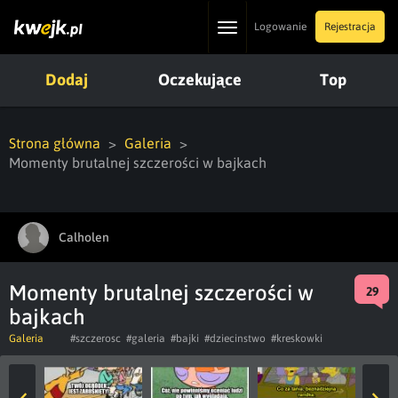
Toggle
Logowanie
Rejestracja
navigation
Dodaj
Oczekujące
Top
Strona główna
Galeria
Momenty brutalnej szczerości w bajkach
Calholen
Momenty brutalnej szczerości w
29
bajkach
Galeria
#szczerosc
#galeria
#bajki
#dziecinstwo
#kreskowki