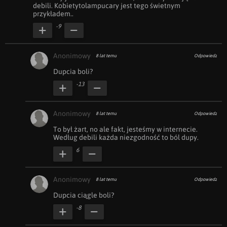
debili. Kobietytolampucary jest tego świetnym 
przykładem..
-9
Anonimowy
8 lat temu
Odpowiedz
Dupcia boli?
-13
Anonimowy
8 lat temu
Odpowiedz
To był żart, no ale fakt, jesteśmy w internecie. 
Według debili każda niezgodność to ból dupy.
6
Anonimowy
8 lat temu
Odpowiedz
Dupcia ciągle boli?
-8