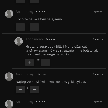
Anonimowy
8 lat temu
Odpowiedz
Co to za bajka z tym pająkiem?
5
Anonimowy
8 lat temu
Odpowiedz
Mroczne perzygody Billy I Mandy.Czy cuś 
tak.Nawiasem mówiąc strasznie mnie bolało jak 
traktował biednego pajączka :.
22
Anonimowy
8 lat temu
Odpowiedz
Najlepsze kreskówki, świetne teksty, klasyka :D
4
Anonimowy
8 lat temu
Odpowiedz