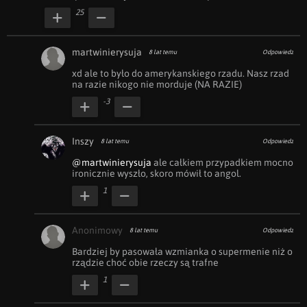
25
martwinierysuja
8 lat temu
Odpowiedz
xd ale to było do amerykanskiego rzadu. Nasz rzad 
na razie nikogo nie morduje (NA RAZIE)
-3
Inszy
8 lat temu
Odpowiedz
@martwinierysuja
 ale całkiem przypadkiem mocno 
ironicznie wyszło, skoro mówił to angol.
1
Anonimowy
8 lat temu
Odpowiedz
Bardziej by pasowała wzmianka o supermenie niż o 
rządzie choć obie rzeczy są trafne
1