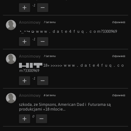
-1
Anonimowy
7 lat temu
Odpowiedz
◔_◔ ︀↪ ︀➭ ｗｗｗ．ｄａｔｅ４ｆｕｑ．ｃｏｍ?3300969
-1
Anonimowy
7 lat temu
Odpowiedz
█▬█ ︀█ ︀▀█▀ ︀18+ ︀>>>>> ｗｗｗ．ｄａｔｅ４ｆｕｑ．ｃｏ
ｍ?3300969
-1
Anonimowy
8 lat temu
Odpowiedz
szkoda, ze Simpsons, American Dad i  Futurama są 
produkcjami +18 młocie...
0