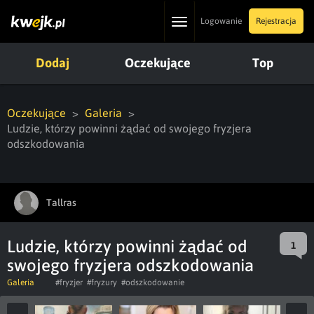
Toggle
Logowanie
Rejestracja
navigation
Dodaj
Oczekujące
Top
Oczekujące
Galeria
Ludzie, którzy powinni żądać od swojego fryzjera
odszkodowania
Tallras
Ludzie, którzy powinni żądać od
1
swojego fryzjera odszkodowania
Galeria
#fryzjer
#fryzury
#odszkodowanie