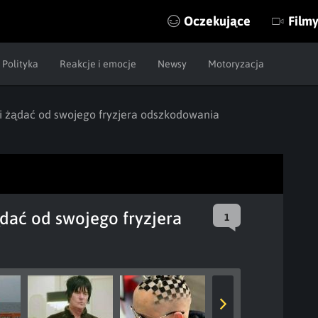
Oczekujące
Film
Polityka
Reakcje i emocje
Newsy
Motoryzacja
ni żądać od swojego fryzjera odszkodowania
ądać od swojego fryzjera
1