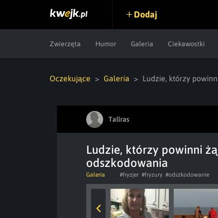
Dodaj
Zwierzęta
Humor
Galeria
Ciekawostki
Oczekujące
Galeria
Ludzie, którzy powin
Tallras
Ludzie, którzy powinni ż
odszkodowania
Galeria
#fryzjer
#fryzury
#odszkodowanie