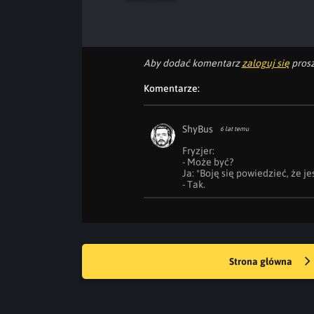
Aby dodać komentarz
zaloguj się
prosz
Komentarze:
ShyBus
6 lat temu
Fryzjer:

- Może być?

Ja: *Boję się powiedzieć, że jest
- Tak.
Strona główna