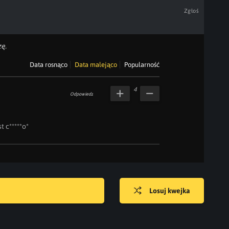
Zgłoś
ę.
Data rosnąco
Data malejąco
Popularność
4
Odpowiedz
 c*****o*

Losuj kwejka