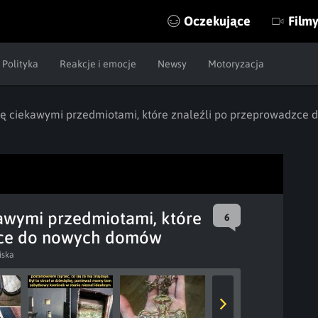
Oczekujące
Film
Polityka
Reakcje i emocje
Newsy
Motoryzacja
 się ciekawymi przedmiotami, które znaleźli po przeprowadzc
ekawymi przedmiotami, które
6
zce do nowych domów
iska