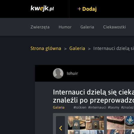
Dodaj
Zwierzęta
Humor
Galeria
Ciekawostki
Strona główna
Galeria
Internauci dzielą
Iohuir
Internauci dzielą się ci
znaleźli po przeprowad
Galeria
#tolkien
#internauci
#tasmy
#znalez