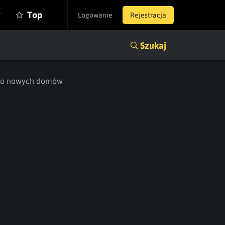
y
Top
Logowanie
Rejestracja
Szukaj
e do nowych domów