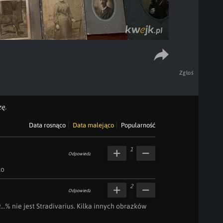
Zgłoś
ę.
Data rosnąco
Data malejąco
Popularność
1
Odpowiedz
ko
2
Odpowiedz
...% nie jest Stradivarius. Kilka innych obrazków 