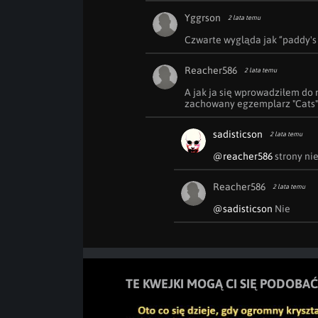
Yggrson
2 lata temu
Czwarte wygląda jak “paddy's
Reacher586
2 lata temu
A jak ja się wprowadziłem do 
zachowany egzemplarz "Cats" 
sadisticson
2 lata temu
@reacher586
 strony ni
Reacher586
2 lata temu
@sadisticson
 Nie 
TE KWEJKI MOGĄ CI SIĘ PODOBAĆ