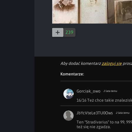
239
Aby dodać komentarz
zaloguj się
prosz
Komentarze:
Gorciak_owo
2 lata temu
16/16 Też chce takie znalezis
JbYcVteLe3TU0Ows
2 lata temu
Ten "Stradivarius" to na 99, 999
też się nie zgadza.