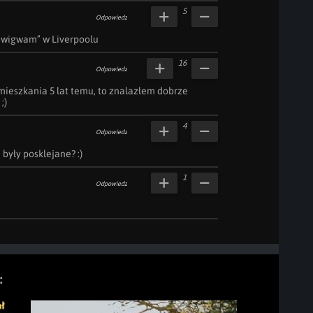
5
Odpowiedz
 wigwam” w Liverpoolu 
16
Odpowiedz
mieszkania 5 lat temu, to znalazłem dobrze 
;)
4
Odpowiedz
e były posklejane? :)
1
Odpowiedz
: