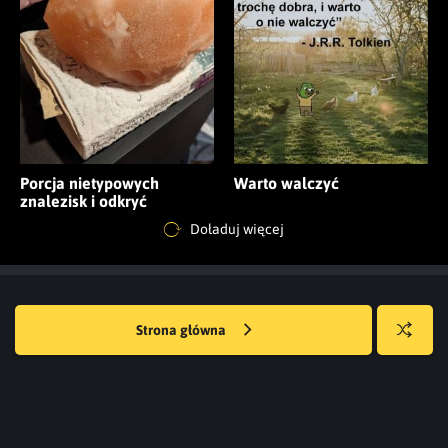
Porcja nietypowych
Warto walczyć
znalezisk i odkryć
internautów
Doładuj więcej
Strona główna
Losuj
kwejka