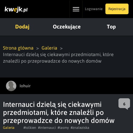
Toggle
Logowanie
Rejestracja
navigation
Dodaj
Oczekujące
Top
Strona główna
Galeria
Internauci dzielą się ciekawymi przedmiotami, które
znaleźli po przeprowadzce do nowych domów
Iohuir
Internauci dzielą się ciekawymi
6
przedmiotami, które znaleźli po
przeprowadzce do nowych domów
Galeria
#tolkien
#internauci
#tasmy
#znaleziska