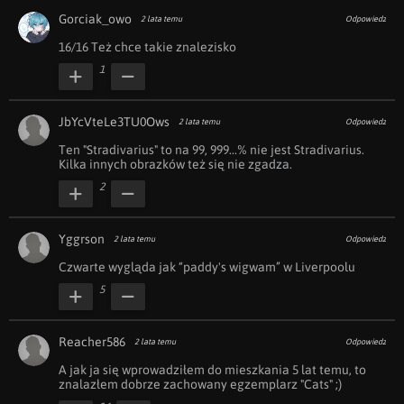
Gorciak_owo
2 lata temu
Odpowiedz
16/16 Też chce takie znalezisko
1
JbYcVteLe3TU0Ows
2 lata temu
Odpowiedz
Ten "Stradivarius" to na 99, 999...% nie jest Stradivarius. 
Kilka innych obrazków też się nie zgadza.
2
Yggrson
2 lata temu
Odpowiedz
Czwarte wygląda jak “paddy's wigwam” w Liverpoolu 
5
Reacher586
2 lata temu
Odpowiedz
A jak ja się wprowadziłem do mieszkania 5 lat temu, to 
znalazłem dobrze zachowany egzemplarz "Cats" ;)