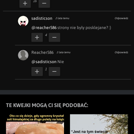
16
sadisticson
2 lata temu
Odpowiedz
@reacher586
 strony nie były posklejane? :)
4
Reacher586
2 lata temu
Odpowiedz
@sadisticson
 Nie 
1
TE KWEJKI MOGĄ CI SIĘ PODOBAĆ: