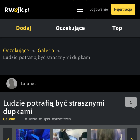
Toggle
Logowanie
Rejestracja
navigation
Dodaj
Oczekujące
Top
Oczekujące
Galeria
Ludzie potrafią być strasznymi dupkami
Laranel
Ludzie potrafią być strasznymi
1
dupkami
Galeria
#ludzie
#dupki
#przestrzen