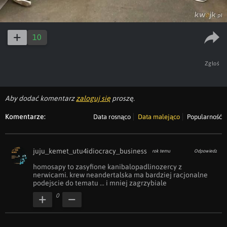
10
Zgłoś
Aby dodać komentarz
zaloguj się
proszę.
Komentarze:
Data rosnąco
Data malejąco
Popularność
juju_kemet_utu4idiocracy_business
rok temu
Odpowiedz
homosapy to zasyfione kanibalopadlinozercy z 
nerwicami. krew neandertalska ma bardziej racjonalne 
podejscie do tematu ... i mniej zagrzybiale
0