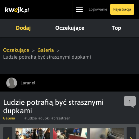
Toggle
Logowanie
Rejestracja
navigation
Dodaj
Oczekujące
Top
Oczekujące
Galeria
Ludzie potrafią być strasznymi dupkami
Laranel
Ludzie potrafią być strasznymi
1
dupkami
Galeria
#ludzie
#dupki
#przestrzen