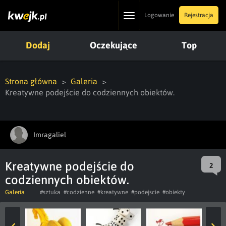
Toggle
Logowanie
Rejestracja
navigation
Dodaj
Oczekujące
Top
Strona główna
Galeria
Kreatywne podejście do codziennych obiektów.
Imragaliel
Kreatywne podejście do
2
codziennych obiektów.
Galeria
#sztuka
#codzienne
#kreatywne
#podejscie
#obiekty