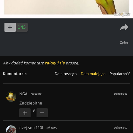
145
Zgłoś
Aby dodać komentarz
zaloguj się
proszę.
Komentarze:
Data rosnąco
Data malejąco
Popularność
NGA
rok temu
Odpowiedz
Zadziebitne
6
dzej.son.110f
rok temu
Odpowiedz