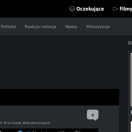
Oczekujące
Film
Polityka
Reakcje i emocje
Newsy
Motoryzacja
N
0
ch
#i to nawet
#nie temczowych