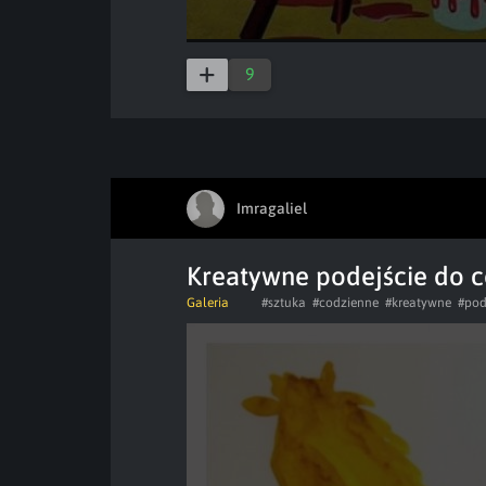
9
Imragaliel
Kreatywne podejście do 
Galeria
#sztuka
#codzienne
#kreatywne
#pod