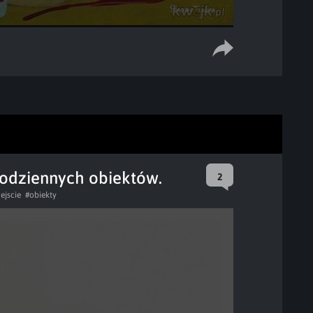
codziennych obiektów.
2
ejscie
#obiekty