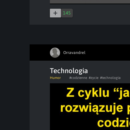
145
Orravandrel
Technologia
Humor
#codzienne
#zycie
#technologia