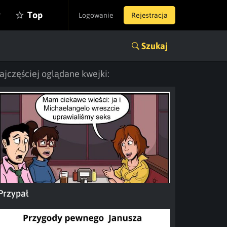
y
Top
Logowanie
Rejestracja
Szukaj
ajczęściej oglądane kwejki:
Przypał