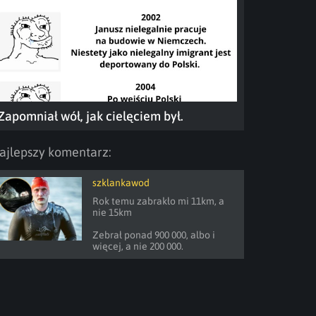
Zapomniał wół, jak cielęciem był.
ajlepszy komentarz:
szklankawod
Rok temu zabrakło mi 11km, a 
nie 15km

Zebrał ponad 900 000, albo i 
więcej, a nie 200 000.