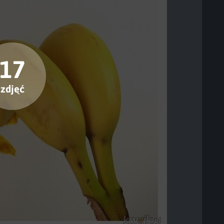
17
zdjęć