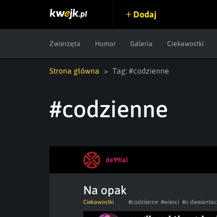
Dodaj
Zwierzęta
Humor
Galeria
Ciekawostki
Strona główna
Tag: #codzienne
#codzienne
de99ial
Na opak
Ciekawostki
#codzienne
#wiesci
#o dweianta