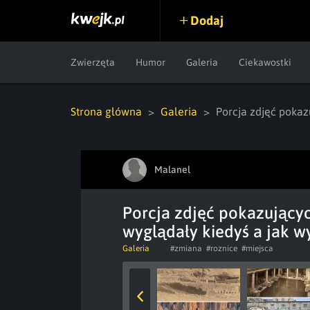
Dodaj
Zwierzęta
Humor
Galeria
Ciekawostki
Strona główna
Galeria
Porcja zdjęć pokaz
Malanel
Porcja zdjęć pokazującyc
wyglądały kiedyś a jak w
Galeria
#zmiana
#roznice
#miejsca