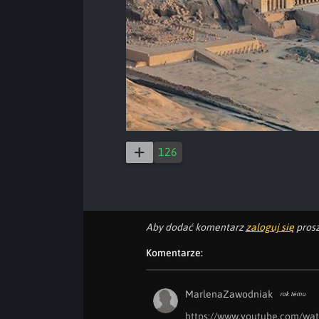
126
Aby dodać komentarz
zaloguj się
prosz
Komentarze:
MarlenaZawodniak
rok temu
https://www.youtube.com/w