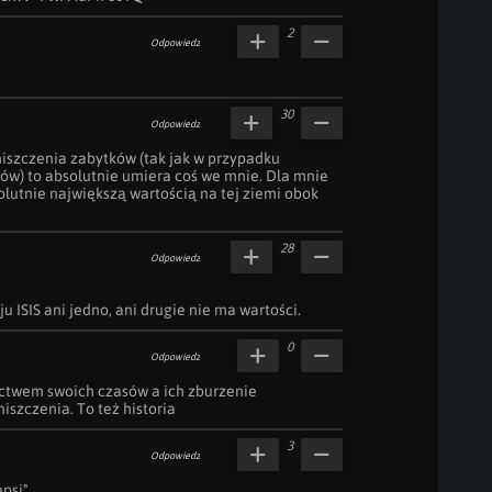
2
Odpowiedz
30
Odpowiedz
iszczenia zabytków (tak jak w przypadku 
ów) to absolutnie umiera coś we mnie. Dla mnie 
olutnie największą wartością na tej ziemi obok 
28
Odpowiedz
u ISIS ani jedno, ani drugie nie ma wartości.
0
Odpowiedz
ctwem swoich czasów a ich zburzenie 
szczenia. To też historia
3
Odpowiedz
psi"