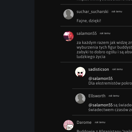
suchar_sucharski
rok temu
Fajne, dzięki!
salamon55
rok temu
za każdym razem jak widzę zn
wyburzenia tych figur buddyst
zabyki to dobro ogółu i są abs
ludzkiego życia
sadisticson
rok temu
@salamon55
Dla ekstremistów pokroj
Ellsworth
rok temu
@salamon55
 są świade
świadectwem czasów zni
Darome
rok temu
Buddowie z Afganistanu "najle