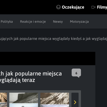
Oczekujące
Film
Polityka
Reakcje i emocje
Newsy
Motoryzacja
ujących jak popularne miejsca wyglądały kiedyś a jak wyglądaj
h jak popularne miejsca
6
yglądają teraz