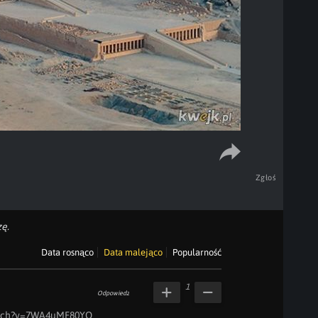
Zgłoś
ę.
Data rosnąco
Data malejąco
Popularność
1
Odpowiedz
atch?v=7WA4uMF80YQ