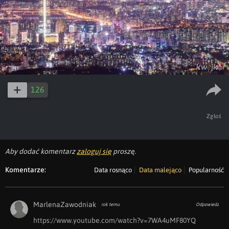
126
Zgłoś
Aby dodać komentarz
zaloguj się
proszę.
Komentarze:
Data rosnąco
Data malejąco
Popularność
MarlenaZawodniak
rok temu
Odpowiedz
https://www.youtube.com/watch?v=7WA4uMF80YQ