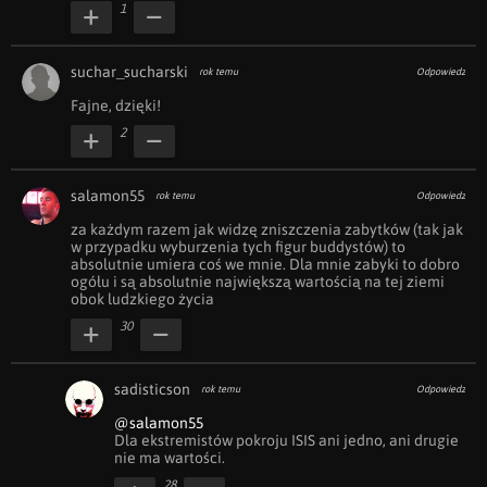
1
suchar_sucharski
rok temu
Odpowiedz
Fajne, dzięki!
2
salamon55
rok temu
Odpowiedz
za każdym razem jak widzę zniszczenia zabytków (tak jak 
w przypadku wyburzenia tych figur buddystów) to 
absolutnie umiera coś we mnie. Dla mnie zabyki to dobro 
ogółu i są absolutnie największą wartością na tej ziemi 
obok ludzkiego życia
30
sadisticson
rok temu
Odpowiedz
@salamon55
Dla ekstremistów pokroju ISIS ani jedno, ani drugie 
nie ma wartości.
28