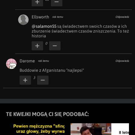
Ellsworth
rok temu
Odpowiedz
@salamon55
 są świadectwem swoich czasów a ich 
zburzenie świadectwem czasów zniszczenia. To też 
historia
0
Darome
rok temu
Odpowiedz
Buddowie z Afganistanu "najlepsi"
3
TE KWEJKI MOGĄ CI SIĘ PODOBAĆ: