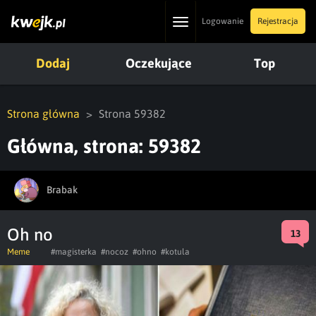
Toggle
Logowanie
Rejestracja
navigation
Dodaj
Oczekujące
Top
Strona główna
Strona 59382
Główna, strona: 59382
Brabak
Oh no
13
Meme
#magisterka
#nocoz
#ohno
#kotula