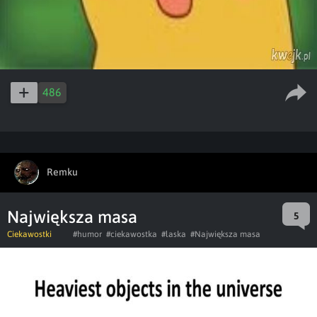
486
Remku
Największa masa
5
Ciekawostki
#humor
#ciekawostka
#laska
#Największa masa