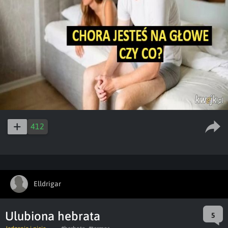
412
Elldrigar
Ulubiona hebrata
5