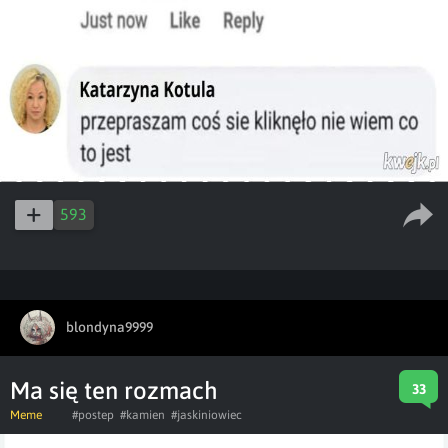
593
blondyna9999
Ma się ten rozmach
33
Meme
#postep
#kamien
#jaskiniowiec