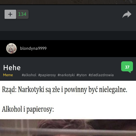
134
blondyna9999
Hehe
37
Meme
#alkohol
#papierosy
#narkotyki
#tyton
#zledlazdrowia