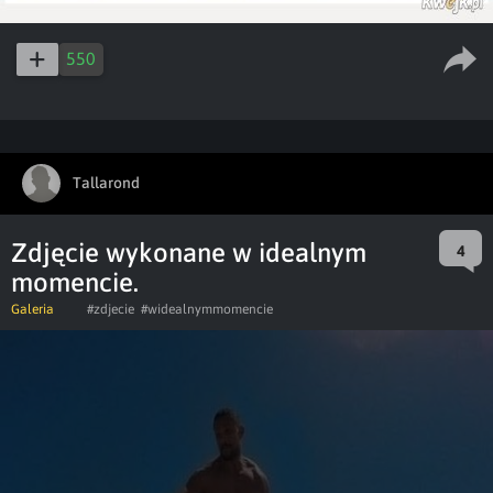
550
Tallarond
Zdjęcie wykonane w idealnym
4
momencie.
Galeria
#zdjecie
#widealnymmomencie