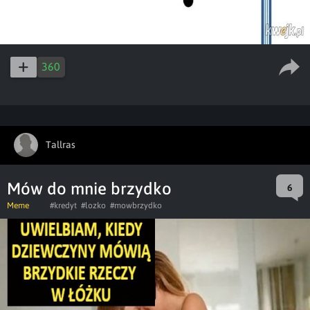
360
Tallras
Mów do mnie brzydko
6
Meme
#kredyt
#lozko
#mowbrzydko