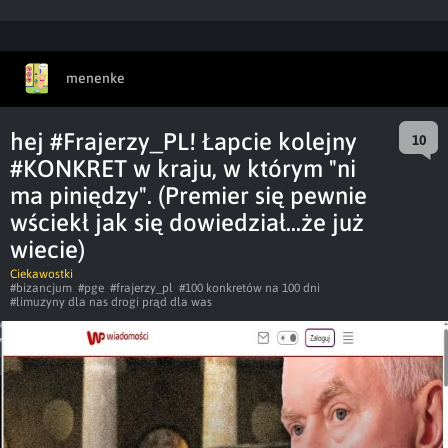
menenke
hej #Frajerzy_PL! Łapcie kolejny
10
#KONKRET w kraju, w którym "ni
ma piniędzy". (Premier się pewnie
wściekł jak się dowiedział...że już
wiecie)
Ciekawostki
#bizancjum
#pge
#frajerzy_pl
#100 konkretów na 100 dni
#limuzyny dla nas drogi prąd dla was