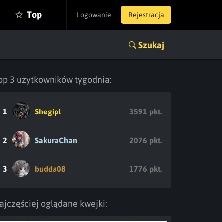
y
Top
Logowanie
Rejestracja
Szukaj
op 3 użytkowników tygodnia:
1
Shegipl
3591 pkt.
2
SakuraChan
2076 pkt.
3
budda08
1776 pkt.
ajczęściej oglądane kwejki: