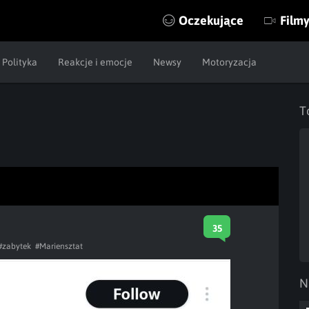
Oczekujące
Film
Polityka
Reakcje i emocje
Newsy
Motoryzacja
T
35
#zabytek
#Mariensztat
N