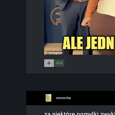
484
menenke
za niektóre pomyłki zwyk