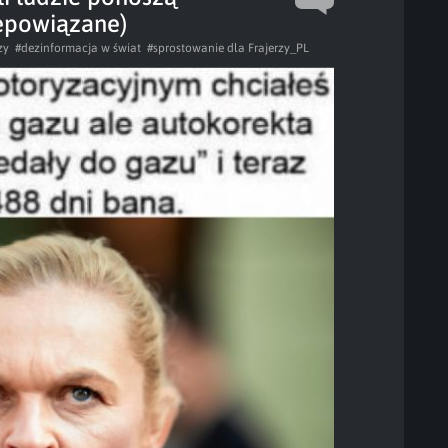
iepowiązane)
zy
#dezinformacja w świat
#sprostowanie dla Frajerzy_PL