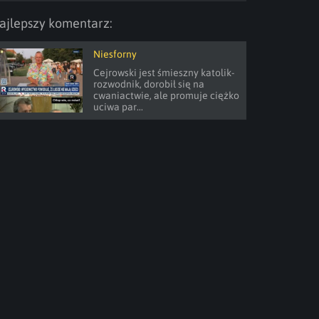
ajlepszy komentarz:
Niesforny
Cejrowski jest śmieszny katolik- 
rozwodnik, dorobił się na 
cwaniactwie, ale promuje ciężko 
uciwa par...