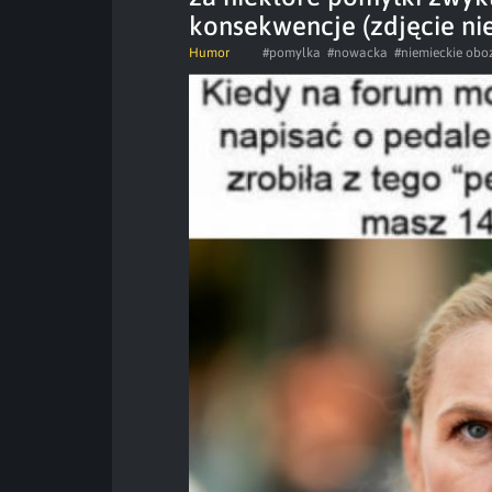
konsekwencje (zdjęcie n
Humor
#pomylka
#nowacka
#niemieckie obo