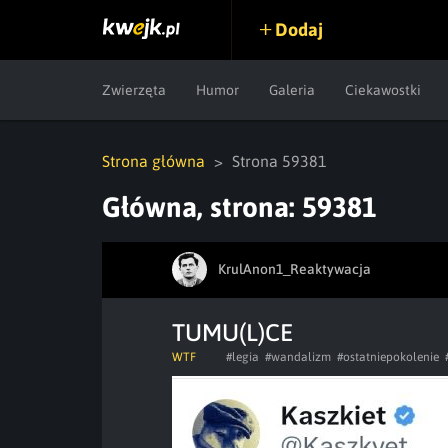
Dodaj
Zwierzęta
Humor
Galeria
Ciekawostki
Strona główna
Strona 59381
Główna, strona: 59381
KrulAnon1_Reaktywacja
TUMU(L)CE
WTF
#legia
#wandalizm
#ostatniepokolenie