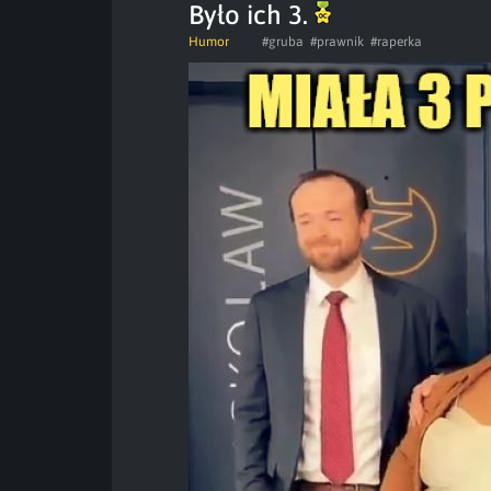
Było ich 3.
Humor
#gruba
#prawnik
#raperka