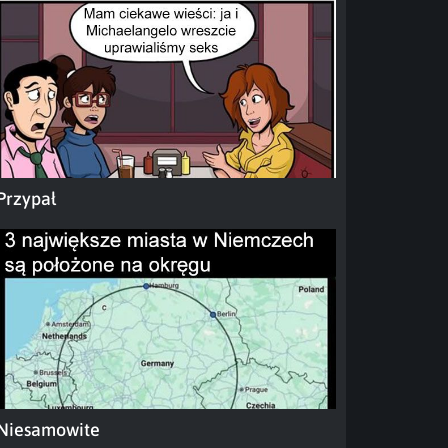
Przypał
Niesamowite