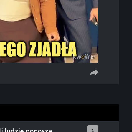
li ludzie ponoszą
1