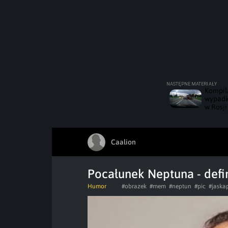
Kompil
wypad
w Rosji
Caalion
Pocałunek Neptuna - defi
Humor
#obrazek
#mem
#neptun
#pic
#jaska