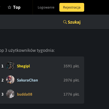
y
Top
Logowanie
Rejestracja
Szukaj
op 3 użytkowników tygodnia:
1
Shegipl
3591 pkt.
2
SakuraChan
2076 pkt.
3
budda08
1776 pkt.