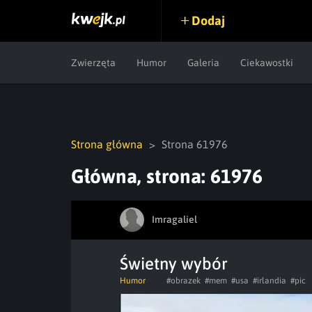
Dodaj
Zwierzęta
Humor
Galeria
Ciekawostki
Strona główna
Strona 61976
Główna, strona: 61976
Imragaliel
Świetny wybór
Humor
#obrazek
#mem
#usa
#irlandia
#pic