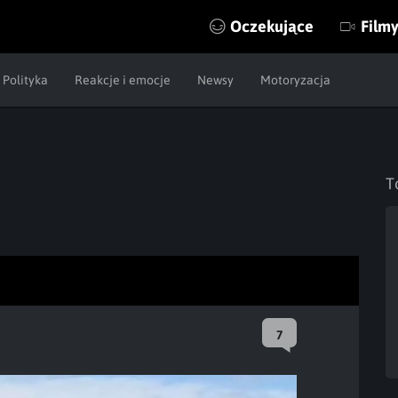
Oczekujące
Film
Polityka
Reakcje i emocje
Newsy
Motoryzacja
T
7