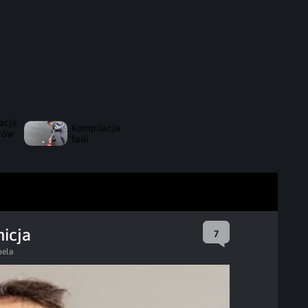
acja
Kompilacja
ków
faili
nicja
7
pela