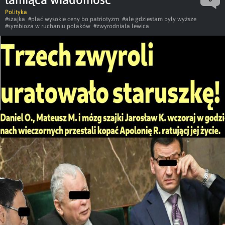
Polityka
#szajka
#płać wysokie ceny bo patriotyzm
#ale gdziestam były wyższe
#symbioza w ruchaniu polaków
#zwyrodniała lewica