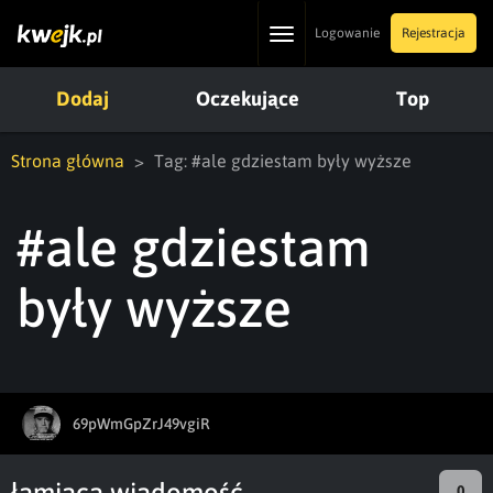
Toggle
Logowanie
Rejestracja
navigation
Dodaj
Oczekujące
Top
Strona główna
Tag: #ale gdziestam były wyższe
#ale gdziestam
były wyższe
69pWmGpZrJ49vgiR
łamiąca wiadomość
0