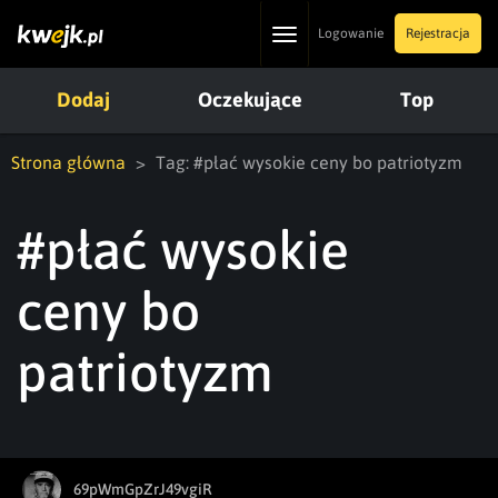
Toggle
Logowanie
Rejestracja
navigation
Dodaj
Oczekujące
Top
Strona główna
Tag: #płać wysokie ceny bo patriotyzm
#płać wysokie
ceny bo
patriotyzm
69pWmGpZrJ49vgiR