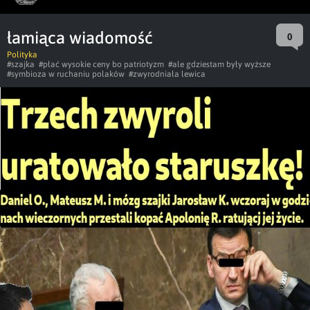
łamiąca wiadomość
0
Polityka
#szajka
#płać wysokie ceny bo patriotyzm
#ale gdziestam były wyższe
#symbioza w ruchaniu polaków
#zwyrodniała lewica