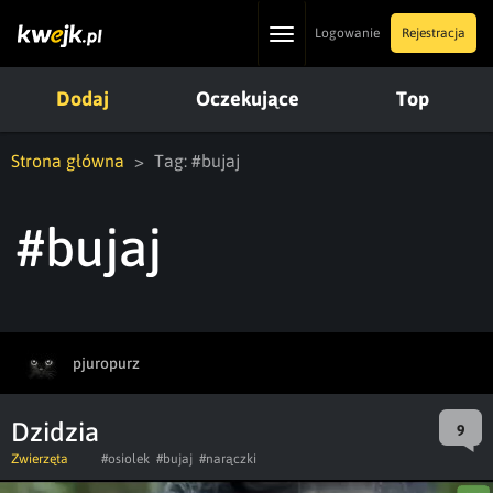
Toggle
Logowanie
Rejestracja
navigation
Dodaj
Oczekujące
Top
Strona główna
Tag: #bujaj
#bujaj
pjuropurz
Dzidzia
9
Zwierzęta
#osiolek
#bujaj
#narączki