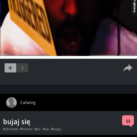
2
Calwing
bujaj się
15
#obrazek
#humor
#pic
#sie
#bujaj