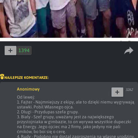
1394
NAJLEPSZE KOMENTARZE:
Anonimowy
3262
Od lewej:

1. Fajter - Najmniejszy z ekipy, ale to dzięki niemu wygrywają 
ustawki. Pobił Własnego ojca.

2. Długi - Przydupas szefa grupy.

3. Biały - Szef grupy, uważany jest za największego 
przystojniaka w gimbazie, to on wyrywa wszystkie dupeczki 
na Energy. Jego ojciec ma 2 firmy, jako jedyny nie pali 
ćmików, bo boi się o cerę.

4. Rudy - Podobno nie dostał zaproszenia na własne urodziny. 