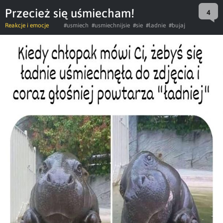
Przecież się uśmiecham!
4
Reakcje i emocje
#usmiech
#usmiechnijsie
#sie
#ladnie
#bujaj