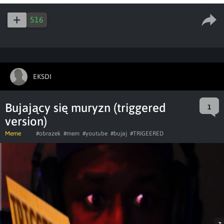
516
EKSDI
Bujający się muryzn (triggered
1
version)
Meme
#obrazek
#mem
#youtube
#bujaj
#TRIGEERED