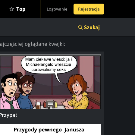
y
Top
Logowanie
Rejestracja
Szukaj
ajczęściej oglądane kwejki:
Przypał