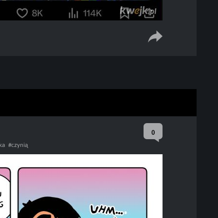
0
ka
#czynią