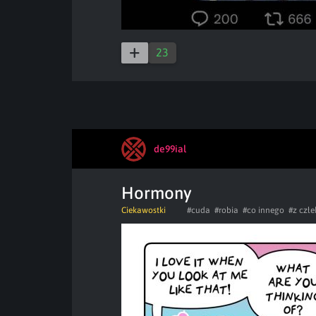
23
de99ial
Hormony
Ciekawostki
#cuda
#robia
#co innego
#z człe