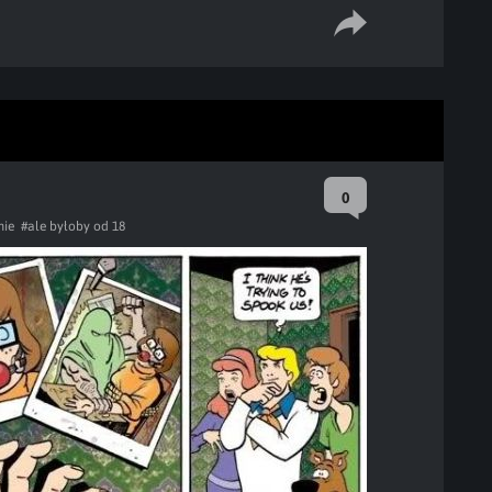
0
ie
#ale byłoby od 18