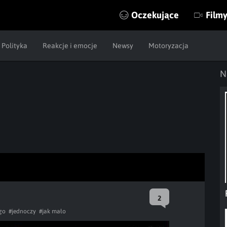
Oczekujące
Film
Polityka
Reakcje i emocje
Newsy
Motoryzacja
N
2
go
#jednoczy
#jak mało