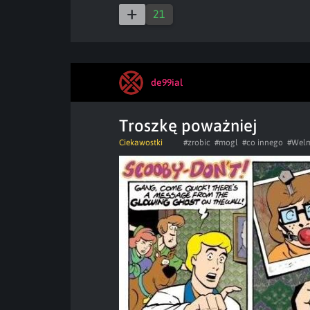
21
de99ial
Troszkę poważniej
Ciekawostki
#zrobic
#mogl
#co innego
#Welm