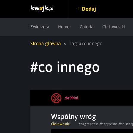
Dodaj
Zwierzęta
Humor
Galeria
Ciekawostki
Strona główna
Tag: #co innego
#co innego
de99ial
Wspólny wróg
Ciekawostki
#zagrozenie
#oczywiste
#co inne