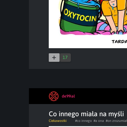
17
de99ial
Co innego miała na myśli
Ciekawostki
#co innego
#a ona
#on zrozumia