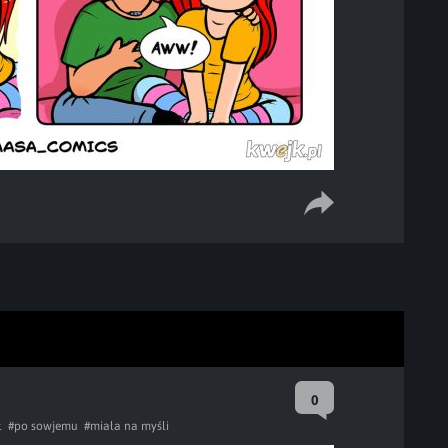
0
ł
#po sowjemu
#miała na myśli