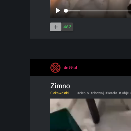
Play
462
de99ial
Zimno
Ciekawostki
#cieplo
#chowaj
#kotela
#lubje