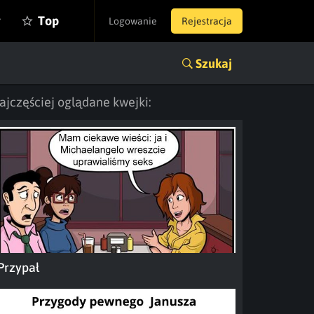
y
Top
Logowanie
Rejestracja
Szukaj
ajczęściej oglądane kwejki:
Przypał