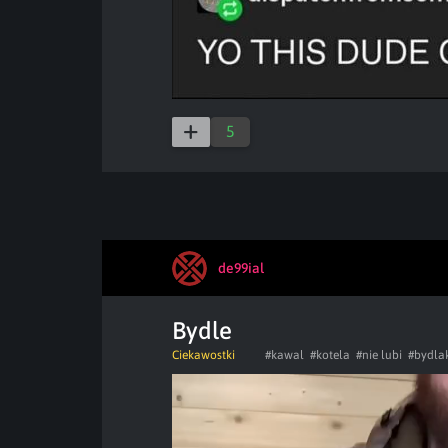
5
de99ial
Bydle
Ciekawostki
#kawal
#kotela
#nie lubi
#bydla