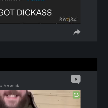
0
ka
#się buntuje