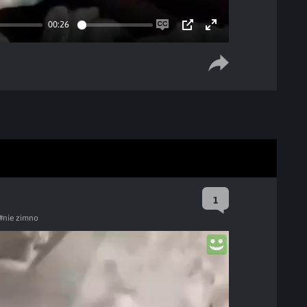
00:26
Enable
PIP
Enter
captions
fullscreen
1
#nie zimno