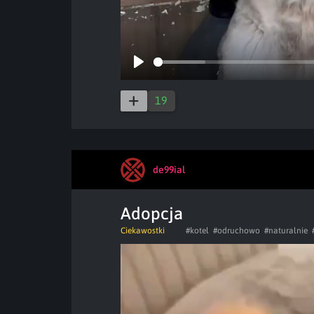
Play
19
de99ial
Adopcja
Ciekawostki
#kotel
#odruchowo
#naturalnie