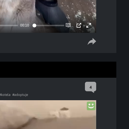
00:10
Enable
PIP
Enter
captions
fullscreen
4
#kotela
#adoptuje