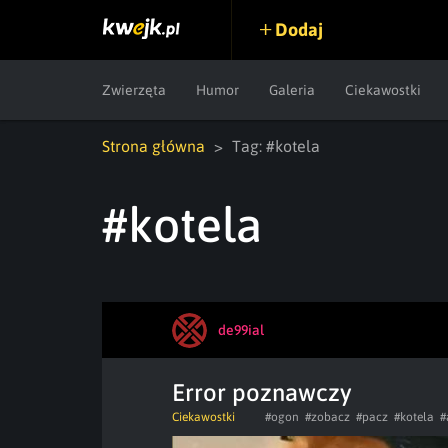
Dodaj
Zwierzęta
Humor
Galeria
Ciekawostki
Strona główna
Tag: #kotela
#kotela
de99ial
Error poznawczy
Ciekawostki
#ogon
#zobacz
#pacz
#kotela
#