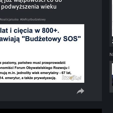
 i podwyższenia wieku
#koalicjatuska
#deficytbudzetowy
N