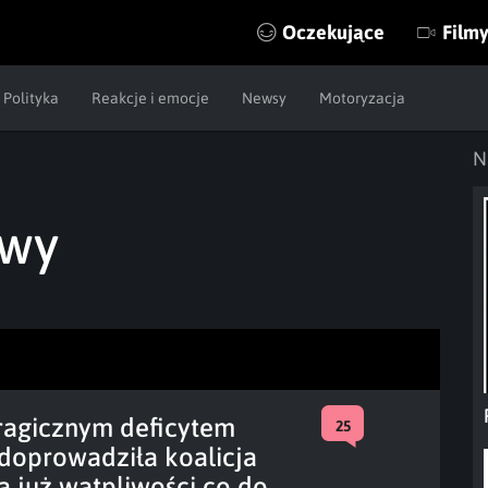
Oczekujące
Film
Polityka
Reakcje i emocje
Newsy
Motoryzacja
N
owy
ragicznym deficytem
25
doprowadziła koalicja
ą już wątpliwości co do