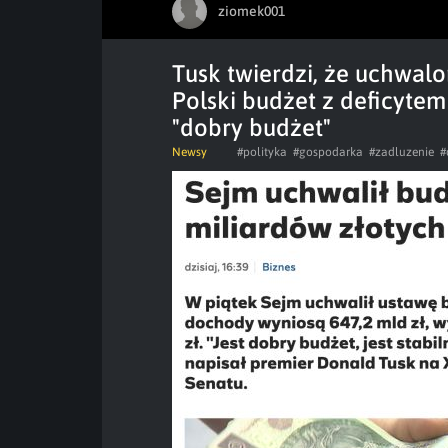
ziomek001
Tusk twierdzi, że uchwalon
Polski budżet z deficytem
"dobry budżet"
Newsy
#polityka
#gospodarka
#zadluzenie
#