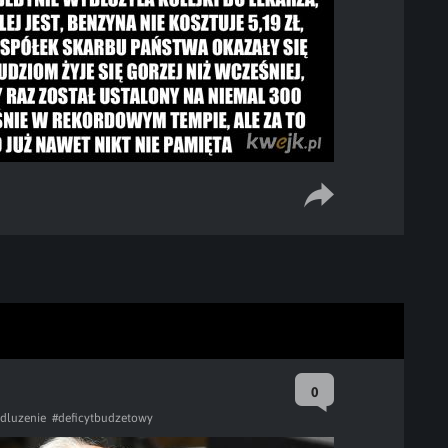
0
dluzenie
#deficytbudzetowy