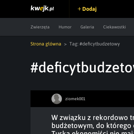
Dodaj
Zwierzęta
Humor
Galeria
Ciekawostki
Strona główna
Tag: #deficytbudzetowy
#deficytbudzet
ziomek001
W związku z rekordowo t
budżetowym, do którego 
Tuska ekonomiści nie maj