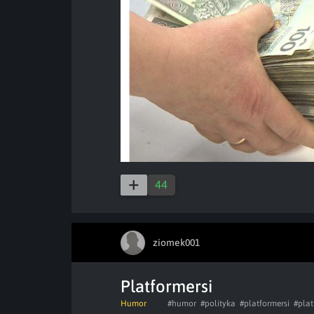
44
ziomek001
Platformersi
Humor
#humor
#polityka
#platformersi
#plat