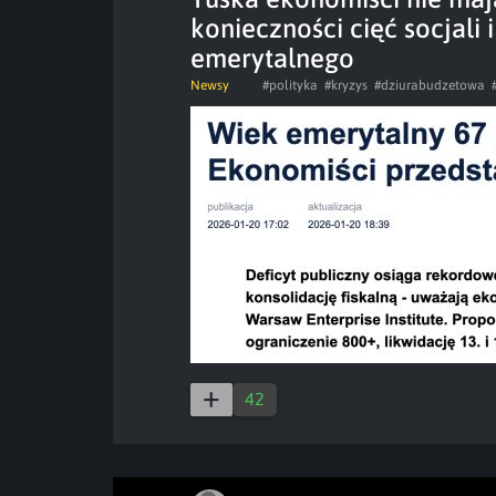
konieczności cięć socjali
emerytalnego
Newsy
#polityka
#kryzys
#dziurabudzetowa
42