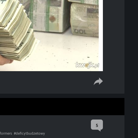
5
formers
#deficytbudzetowy