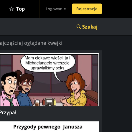
y
Top
Logowanie
Rejestracja
Szukaj
ajczęściej oglądane kwejki:
Przypał