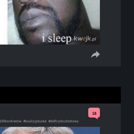
18
100konkretów
#koalicjatuska
#deficytbudzetowy