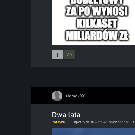
70
ziomek001
Dwa lata
Polityka
#polityka
#kwotawolnaodpodatku
#