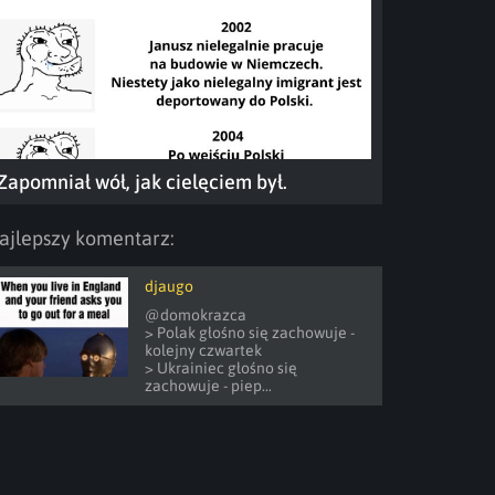
Zapomniał wół, jak cielęciem był.
ajlepszy komentarz:
djaugo
@domokrazca 

> Polak głośno się zachowuje - 
kolejny czwartek

> Ukrainiec głośno się 
zachowuje - piep...