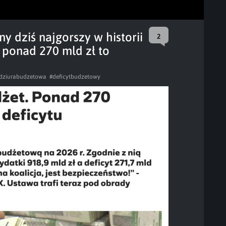
y dziś najgorszy w historii
2
 ponad 270 mld zł to
dziurabudzetowa
#deficytbudzetowy