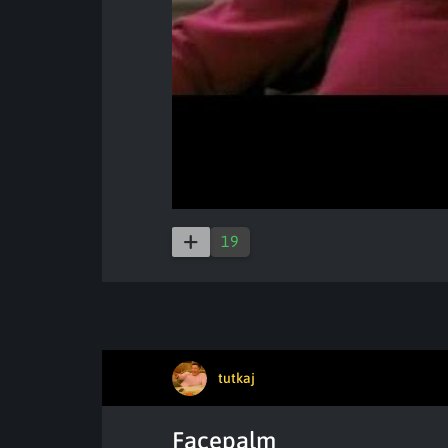
19
tutkaj
Facepalm