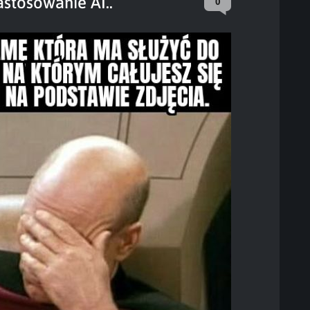
astosowanie AI..
0