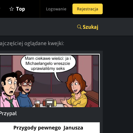
y
Top
Logowanie
Rejestracja
Szukaj
ajczęściej oglądane kwejki:
Przypał