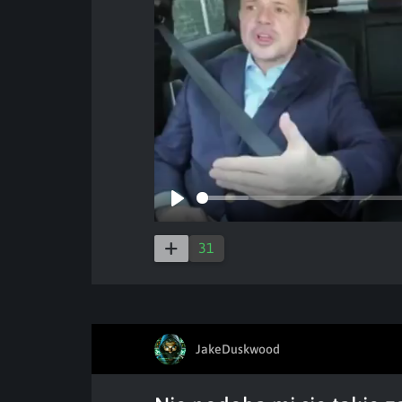
Play
31
JakeDuskwood