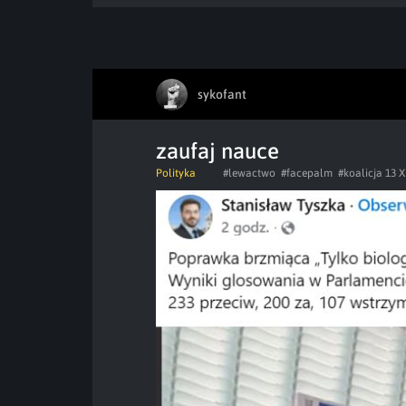
sykofant
zaufaj nauce
Polityka
#lewactwo
#facepalm
#koalicja 13 XI