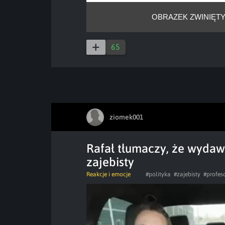
OBRAZEK ZWINIĘTY
65
ziomek001
Rafał tłumaczy, że wydawa
zajebisty
Reakcje i emocje
#polityka
#zajebisty
#profes