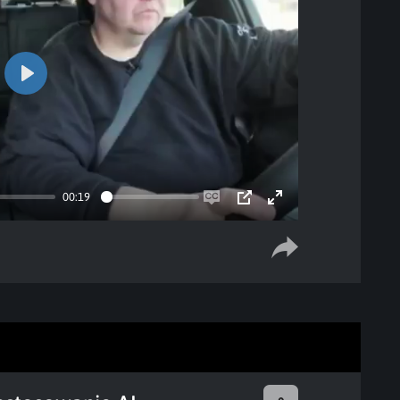
Play
00:19
Enable
PIP
Enter
captions
fullscreen