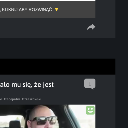
, KLIKNIJ ABY ROZWINĄĆ
ło mu się, że jest
1
or
#facepalm
#trzaskowski