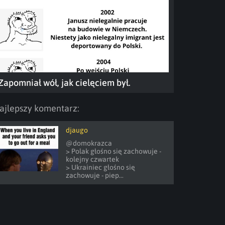
Zapomniał wół, jak cielęciem był.
ajlepszy komentarz:
djaugo
@domokrazca 

> Polak głośno się zachowuje - 
kolejny czwartek

> Ukrainiec głośno się 
zachowuje - piep...