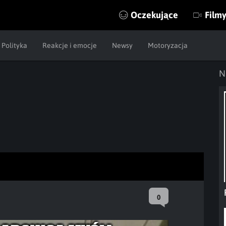
Oczekujące
Film
Polityka
Reakcje i emocje
Newsy
Motoryzacja
N
0