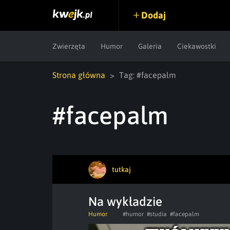
Dodaj
Zwierzęta
Humor
Galeria
Ciekawostki
Strona główna
Tag: #facepalm
#facepalm
tutkaj
Na wykładzie
Humor
#humor
#studia
#facepalm