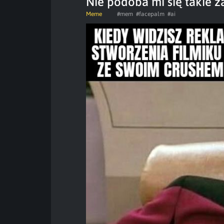
Nie podoba mi się takie z
Meme
#mem
#facepalm
#ai