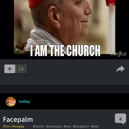
14
tutkaj
Facepalm
0
Film i Muzyka
#humor
#smieszne
#star
#facepalm
#trek