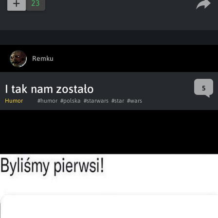
23
Remku
I tak nam zostało
5
Humor
#humor
#polska
#starwars
#star
#wars