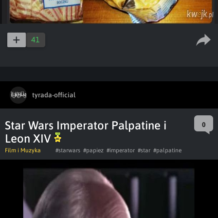
41
tyrada-official
Star Wars Imperator Palpatine i
0
Leon XIV
Film i Muzyka
#starwars
#papiez
#imperator
#star
#palpatine