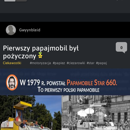
Gwyynbleid
Pierwszy papajmobil był
0
pożyczony
Ciekawostki
#motoryzacja
#papiez
#ciezarowki
#star
#papaj