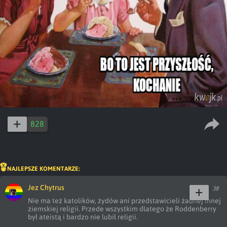
828
NAJLEPSZE KOMENTARZE:
Jez Chytrus
38
Nie ma też katolików, żydów ani przedstawicieli żadnej innej 
ziemskiej religii. Przede wszystkim dlatego że Roddenberry 
był ateistą i bardzo nie lubił religii.