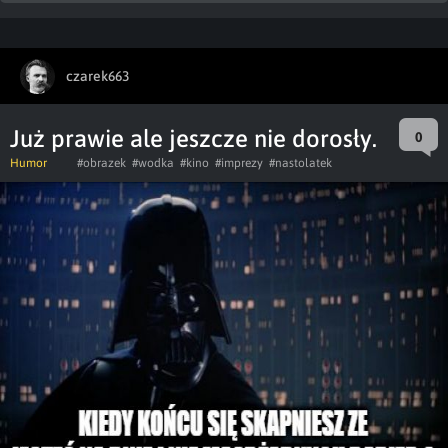
czarek663
Już prawie ale jeszcze nie dorosły.
0
Humor
#obrazek
#wodka
#kino
#imprezy
#nastolatek