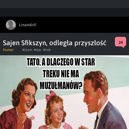
Linandiril
Sajen Sfikszyn, odległa przyszłość
24
Humor
#islam
#star
#trek