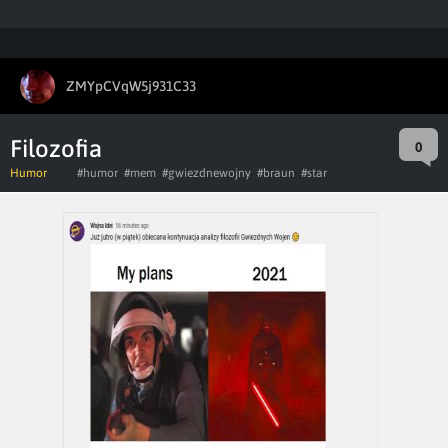
ZMYpCVqW5j931C33
Filozofia
0
Humor
#humor
#mem
#gwiezdnewojny
#braun
#star