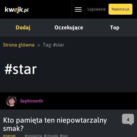
Toggle
Logowanie
Rejestracja
navigation
Dodaj
Oczekujące
Top
Strona główna
Tag: #star
#star
Sephirnorth
Kto pamięta ten niepowtarzalny
4
smak?
Internet
#nostalgia
#chrupki
#star