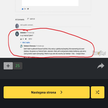
25
Następna strona
Losuj