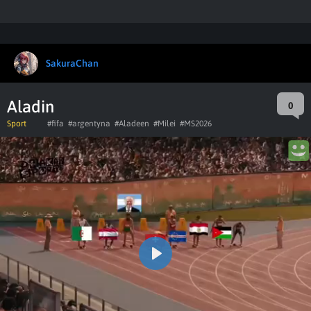
SakuraChan
Aladin
0
Sport
#fifa
#argentyna
#Aladeen
#Milei
#MS2026
Play