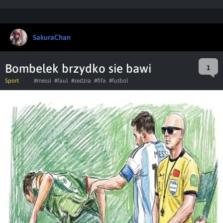
SakuraChan
Bombelek brzydko sie bawi
1
Sport
#messi
#faul
#sedzia
#fifa
#futbol