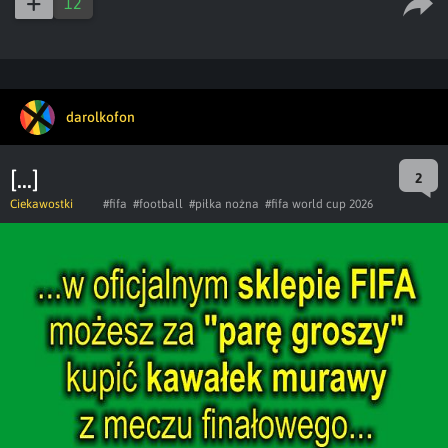
12
darolkofon
[...]
2
Ciekawostki
#fifa
#football
#piłka nożna
#fifa world cup 2026