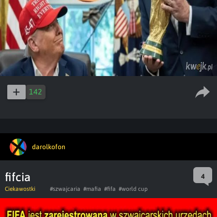
142
darolkofon
fifcia
4
Ciekawostki
#szwajcaria
#mafia
#fifa
#world cup