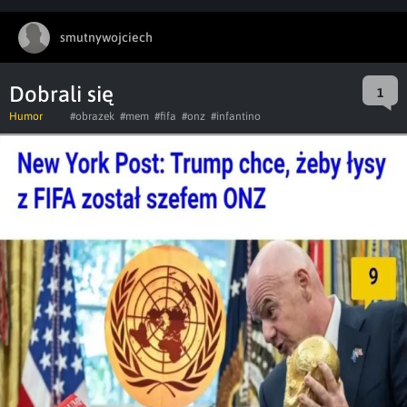
smutnywojciech
Dobrali się
1
Humor
#obrazek
#mem
#fifa
#onz
#infantino