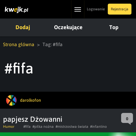
Toggle
Logowanie
Rejestracja
navigation
Dodaj
Oczekujące
Top
Strona główna
Tag: #fifa
#fifa
darolkofon
papjesz Dżowanni
0
Humor
#fifa
#piłka nożna
#mistrzostwa świata
#infantino