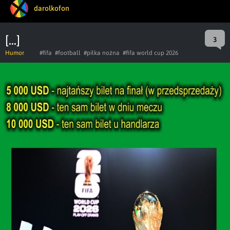
darolkofon
[...]
3
Humor
#fifa
#football
#piłka nożna
#fifa world cup 2026