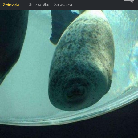
Zwierzęta
#foczka
#boli
#splaszczyc