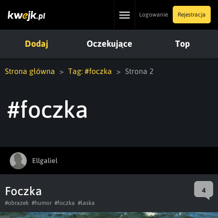
Toggle
Logowanie
Rejestracja
navigation
Dodaj
Oczekujące
Top
Strona główna
Tag: #foczka
Strona 2
#foczka
Ellgaliel
Foczka
4
#obrazek
#humor
#foczka
#laska