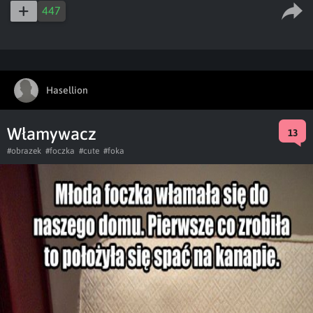
447
Hasellion
Włamywacz
13
#obrazek
#foczka
#cute
#foka