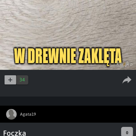
34
Agata19
Foczka
0