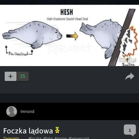
35
Imrond
Foczka lądowa
1
Zwierzęta
#foczka
#foka
#mame
#bernenczyk