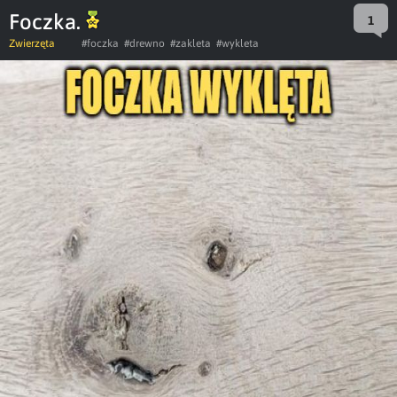
Foczka.
1
Zwierzęta
#foczka
#drewno
#zakleta
#wykleta