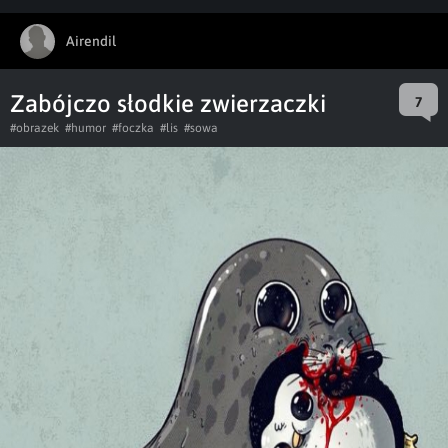
Airendil
Zabójczo słodkie zwierzaczki
7
#obrazek
#humor
#foczka
#lis
#sowa