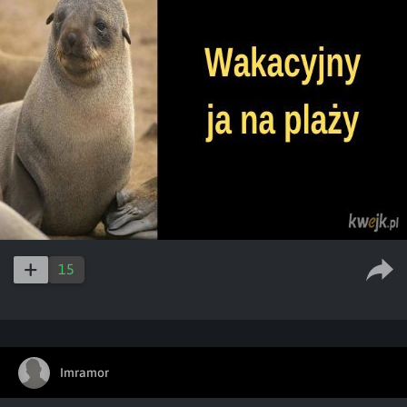
15
Imramor