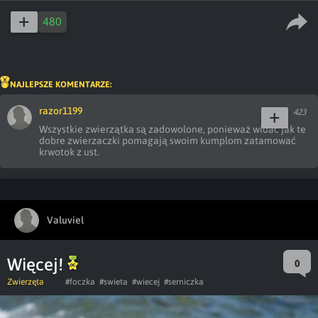
480
NAJLEPSZE KOMENTARZE:
razor1199
423
Wszystkie zwierzątka są zadowolone, ponieważ widać jak te 
dobre zwierzaczki pomagają swoim kumplom zatamować 
krwotok z ust.
Valuviel
Więcej!
0
Zwierzęta
#foczka
#swieta
#wiecej
#serniczka