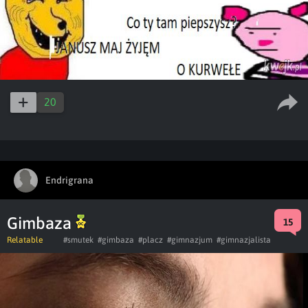
20
Endrigrana
Gimbaza
15
Relatable
#smutek
#gimbaza
#placz
#gimnazjum
#gimnazjalista