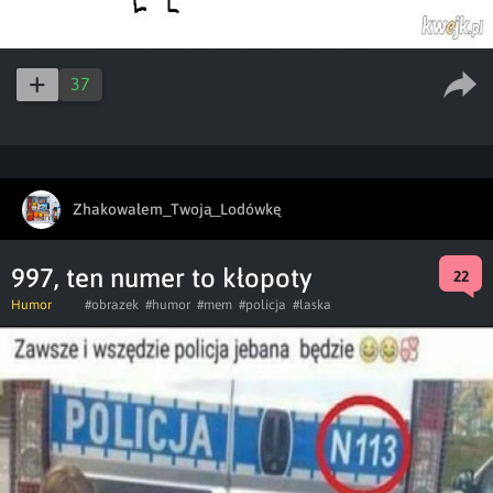
37
Zhakowałem_Twoją_Lodówkę
997, ten numer to kłopoty
22
Humor
#obrazek
#humor
#mem
#policja
#laska