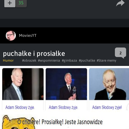
35
MoviesYT
puchałke i prosiałke
2
Humor
#obrazek
#wspomnienia
#gimbaza
#puchalke
#Stare memy