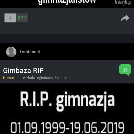
879
Loralandiril
Gimbaza RIP
38
Humor
#szkola
#gimbaza
#koniec