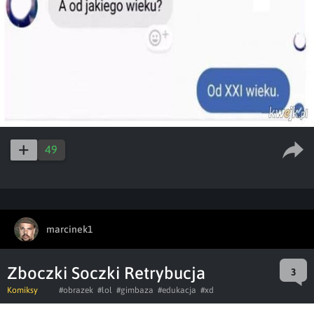
49
marcinek1
Zboczki Soczki Retrybucja
3
Komiksy
#obrazek
#lol
#gimbaza
#edukacja
#xd