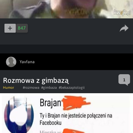
847
Yavfana
Rozmowa z gimbazą
1
Humor
#rozmowa
#gimbaza
#bekazaptologii