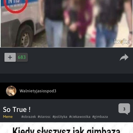
683
Walnietyjasiospod3
So True !
3
Meme
#obrazek
#starosc
#polityka
#ciekawostka
#gimbaza