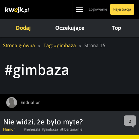
Toggle
Logowanie
Rejestracja
navigation
Dodaj
Oczekujące
Top
Strona główna
Tag: #gimbaza
Strona 15
#gimbaza
Endrialion
Nie widzi, że było myte?
2
Humor
#heheszki
#gimbaza
#libertarianie