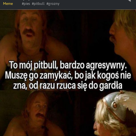
Meme
#pies
#pitbull
#grozny