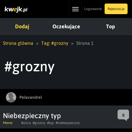
Toggle
Logowanie
Rejestracja
navigation
Dodaj
Oczekujące
Top
Strona główna
Tag: #grozny
Strona 1
#grozny
Pelavandrel
Niebezpieczny typ
0
Meme
#ulica
#grozny
#typ
#niebezpieczny