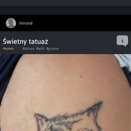
Imrond
Świetny tatuaż
1
Humor
#tatuaz
#wilk
#grozny