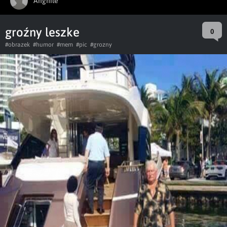
Anghile
groźny leszke
0
#obrazek
#humor
#mem
#pic
#grozny