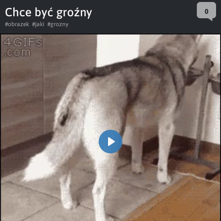
Chce być groźny
0
#obrazek
#jaki
#grozny
Play