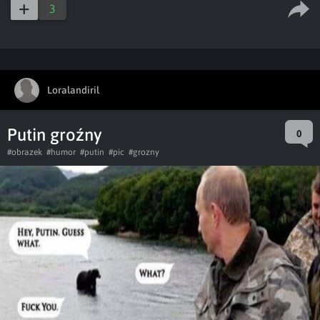
3
Loralandiril
Putin groźny
0
#obrazek
#humor
#putin
#pic
#grozny