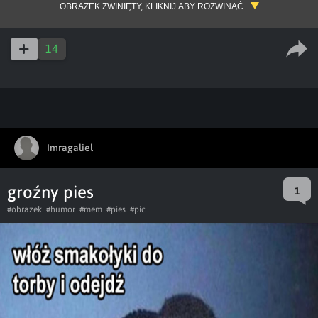
OBRAZEK ZWINIĘTY, KLIKNIJ ABY ROZWINĄĆ
14
Imragaliel
groźny pies
1
#obrazek
#humor
#mem
#pies
#pic