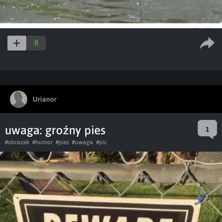
8
Urianor
uwaga: groźny pies
1
#obrazek
#humor
#pies
#uwaga
#pic