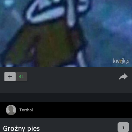
41
Terthol
Groźny pies
1