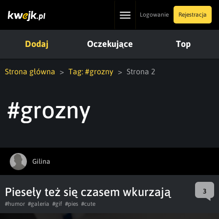
Toggle
Logowanie
Rejestracja
navigation
Dodaj
Oczekujące
Top
Strona główna
Tag: #grozny
Strona 2
#grozny
Gilina
Pieseły też się czasem wkurzają
3
#humor
#galeria
#gif
#pies
#cute