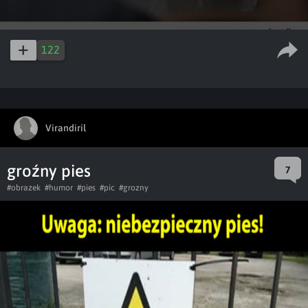
122
Virandiril
groźny pies
7
#obrazek
#humor
#pies
#pic
#grozny