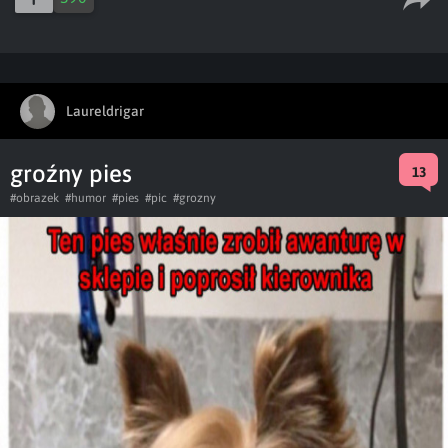
Laureldrigar
groźny pies
13
#obrazek
#humor
#pies
#pic
#grozny