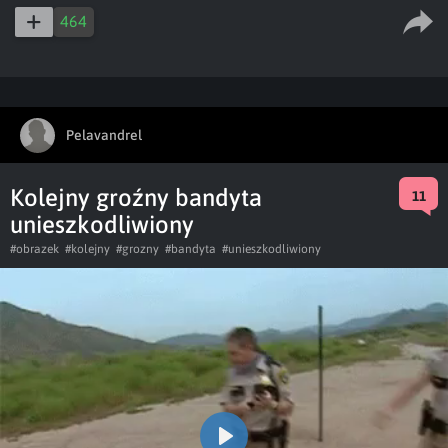
464
Pelavandrel
Kolejny groźny bandyta
11
unieszkodliwiony
#obrazek
#kolejny
#grozny
#bandyta
#unieszkodliwiony