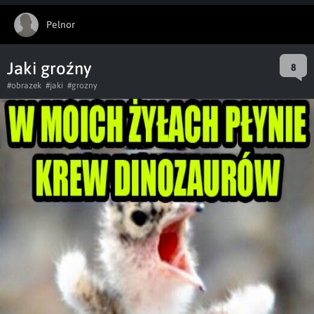
Pelnor
Jaki groźny
8
#obrazek
#jaki
#grozny