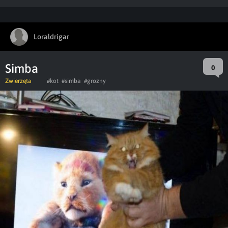
Loraldrigar
Simba
0
Zwierzęta
#kot
#simba
#grozny