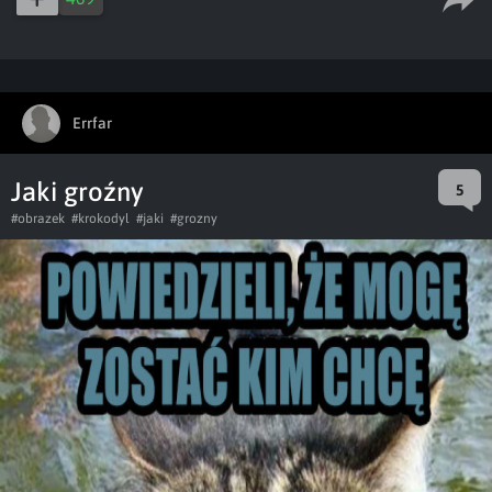
Errfar
Jaki groźny
5
#obrazek
#krokodyl
#jaki
#grozny