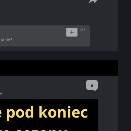
231
 tanio?
6
ze