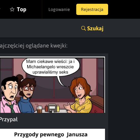
y
Top
Logowanie
Rejestracja
Szukaj
ajczęściej oglądane kwejki:
Przypał