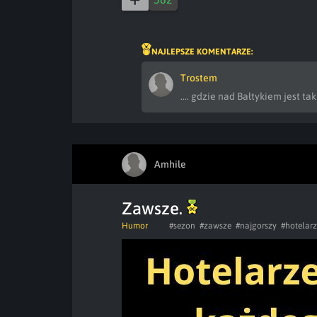
NAJLEPSZE KOMENTARZE:
Trostem
.... gdzie nad Bałtykiem jest tak
Amhile
Zawsze.
Humor
#sezon
#zawsze
#najgorszy
#hotelar