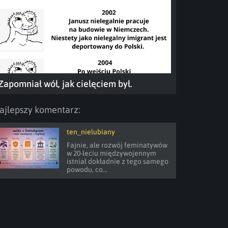
Zapomniał wół, jak cielęciem był.
ajlepszy komentarz:
ten_nielubiany
Fajnie, ale rozwój feminatywów 
w 20-leciu międzywojennym 
istniał dokładnie z tego samego 
powodu, co...