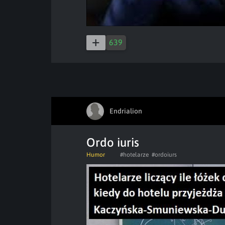
639
Endrialion
Ordo iuris
Humor
#hotelarze
#ordoiurs