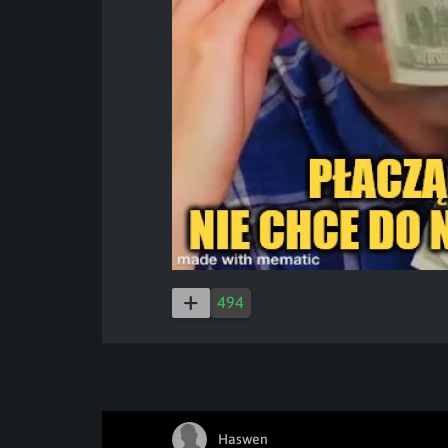
494
Haswen