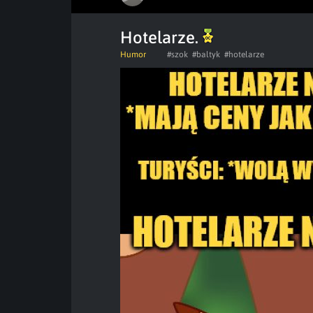
Hotelarze.
Humor
#szok
#baltyk
#hotelarze