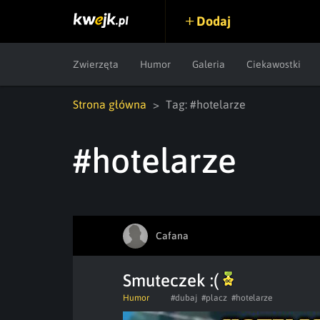
Dodaj
Zwierzęta
Humor
Galeria
Ciekawostki
Strona główna
Tag: #hotelarze
#hotelarze
Cafana
Smuteczek :(
Humor
#dubaj
#placz
#hotelarze