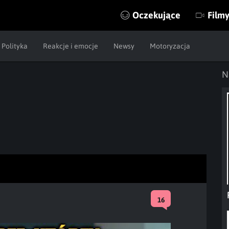
Oczekujące
Film
Polityka
Reakcje i emocje
Newsy
Motoryzacja
N
16