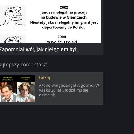
Zapomniał wół, jak cielęciem był.
ajlepszy komentarz:
tutkaj
@one-wingedangel A gówno! W 
wieku 20 lat urodził mu się 
dzieciak...