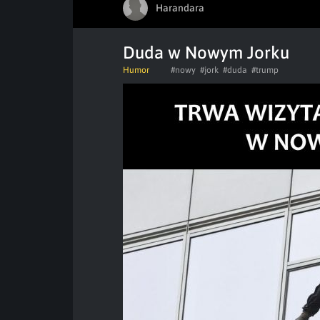
Harandara
Duda w Nowym Jorku
Humor
#nowy
#jork
#duda
#trump