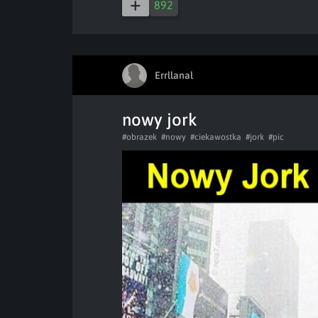
892
Errllanal
nowy jork
#obrazek
#nowy
#ciekawostka
#jork
#pic