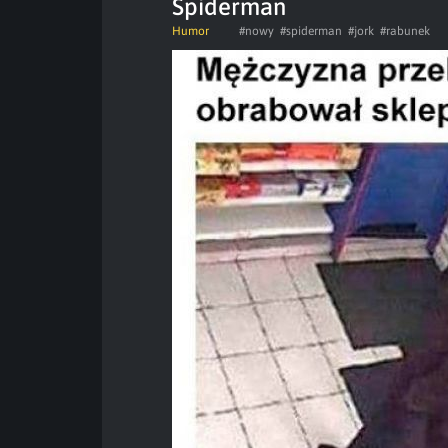
Spiderman
Humor
#nowy
#spiderman
#jork
#rabunek