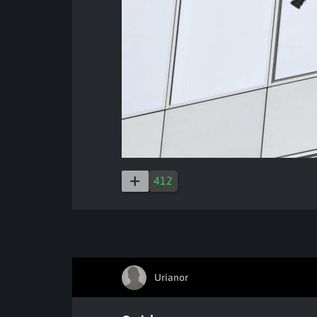
412
Urianor