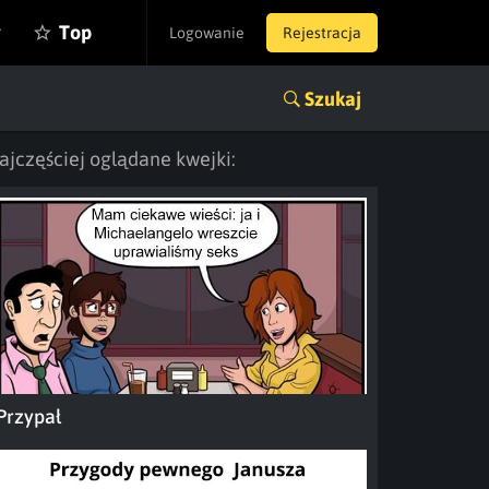
y
Top
Logowanie
Rejestracja
Szukaj
ajczęściej oglądane kwejki:
Przypał