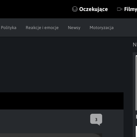
Oczekujące
Film
Polityka
Reakcje i emocje
Newsy
Motoryzacja
N
3