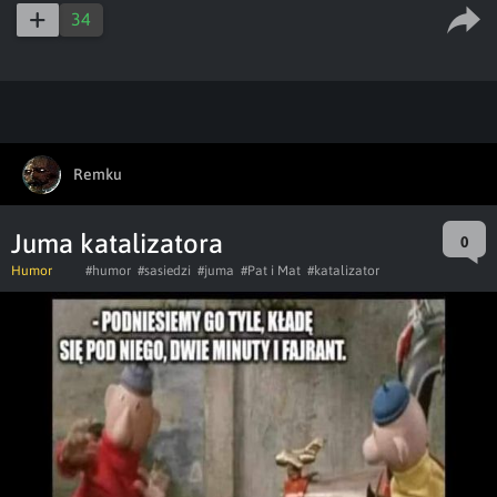
captions
ful
34
Remku
Juma katalizatora
0
Humor
#humor
#sasiedzi
#juma
#Pat i Mat
#katalizator