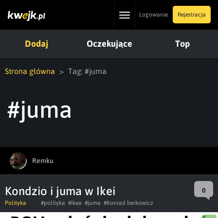
Toggle
Logowanie
Rejestracja
navigation
Dodaj
Oczekujące
Top
Strona główna
Tag: #juma
#juma
Remku
Kondzio i juma w Ikei
0
Polityka
#polityka
#ikea
#juma
#Konrad berkowicz