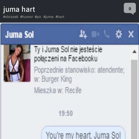
juma hart
0
#obrazek
#humor
#pic
#juma
#hart