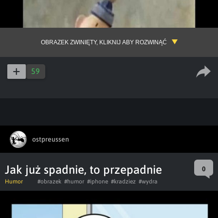
OBRAZEK ZWINIĘTY, KLIKNIJ ABY ROZWINĄĆ
59
ostpreussen
Jak już spadnie, to przepadnie
0
Humor
#obrazek
#humor
#iphone
#kradziez
#wydra