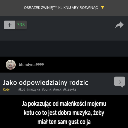
OBRAZEK ZWINIĘTY, KLIKNIJ ABY ROZWINĄĆ
338
blondyna9999
Jako odpowiedzialny rodzic
3
Koty
#kot
#muzyka
#punk
#rock
#klasyka