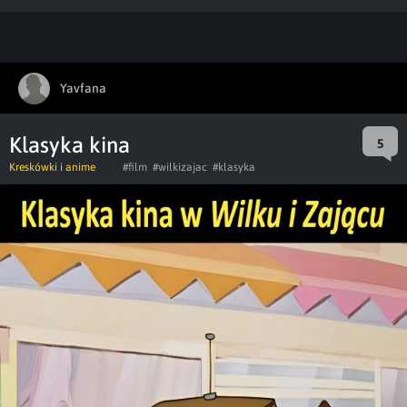
Yavfana
Klasyka kina
5
Kreskówki i anime
#film
#wilkizajac
#klasyka