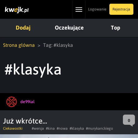
Toggle
Logowanie
Rejestracja
navigation
Dodaj
Oczekujące
Top
Strona główna
Tag: #klasyka
#klasyka
de99ial
Już wkrótce...
0
Ciekawostki
#wersja
#kina
#nowa
#klasyka
#murykanckiego