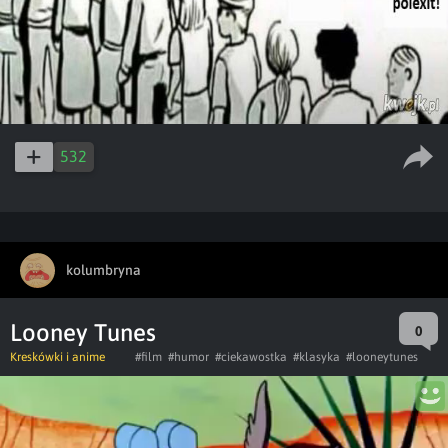
532
kolumbryna
Looney Tunes
0
Kreskówki i anime
#film
#humor
#ciekawostka
#klasyka
#looneytunes