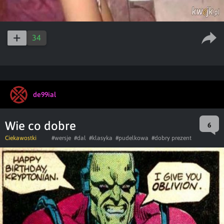
34
de99ial
Wie co dobre
6
Ciekawostki
#wersje
#dal
#klasyka
#pudelkowa
#dobry prezent