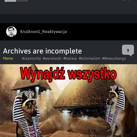
KrulAnon1_Reaktywacja
Archives are incomplete
9
Meme
#czarnuchy
#wynalazki
#bialasy
#kolonializm
#Wewuzkangz