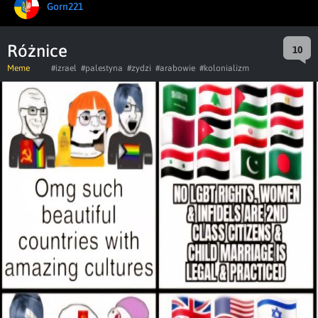
Gorn221
Różnice
10
Meme
#izrael
#palestyna
#zydzi
#arabowie
#kolonializm