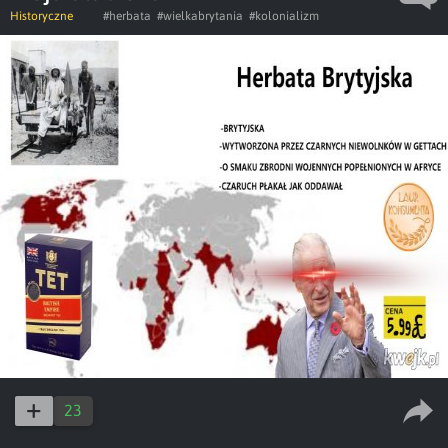
Historyczne
#herbata
#wielkabrytania
#kolonializm
23