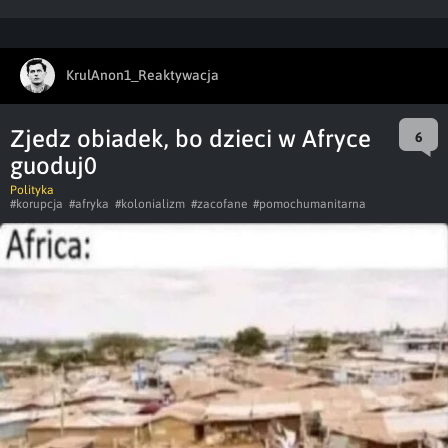
KrulAnon1_Reaktywacja
Zjedz obiadek, bo dzieci w Afryce
6
guoduj0
Polityka
#korupcja
#afryka
#kolonializm
#zacofane
#pomochumanitarna