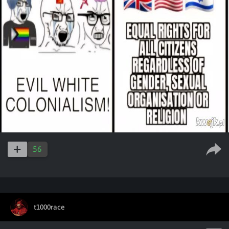
56
t1000race