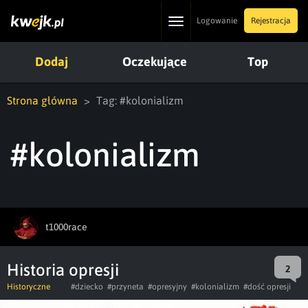
Toggle
Logowanie
Rejestracja
navigation
Dodaj
Oczekujące
Top
Strona główna
Tag: #kolonializm
#kolonializm
t1000race
Historia opresji
2
Historyczne
#dziecko
#przyneta
#opresyjny
#kolonializm
#dość opresji