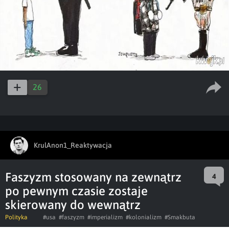
26
KrulAnon1_Reaktywacja
Faszyzm stosowany na zewnątrz
4
po pewnym czasie zostaje
skierowany do wewnątrz
Polityka
#usa
#faszyzm
#imperializm
#kolonializm
#Smakbuta