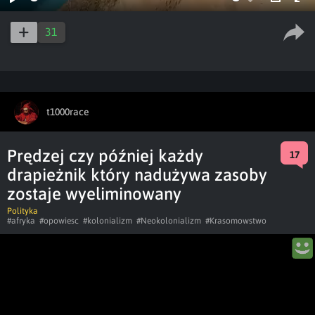
Play
Enable
PIP
Ent
captions
ful
31
t1000race
Prędzej czy później każdy
17
drapieżnik który nadużywa zasoby
zostaje wyeliminowany
Polityka
#afryka
#opowiesc
#kolonializm
#Neokolonializm
#Krasomowstwo