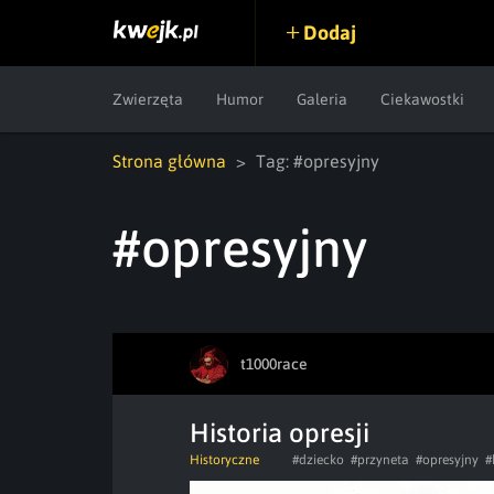
Dodaj
Zwierzęta
Humor
Galeria
Ciekawostki
Strona główna
Tag: #opresyjny
#opresyjny
t1000race
Historia opresji
Historyczne
#dziecko
#przyneta
#opresyjny
#