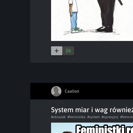
26
Caalion
System miar i wag również
#obrazek
#feministka
#system
#opresyjny
#femnis