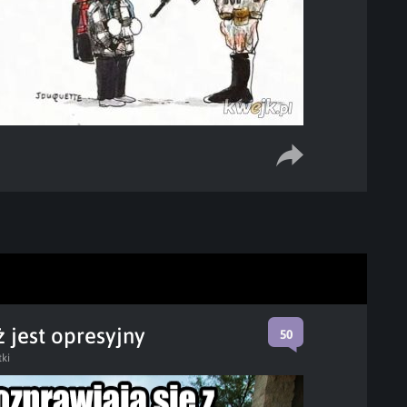
 jest opresyjny
50
tki