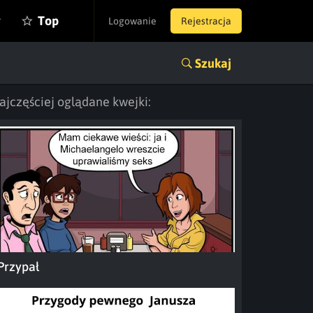
y
Top
Logowanie
Rejestracja
Szukaj
ajczęściej oglądane kwejki:
Przypał