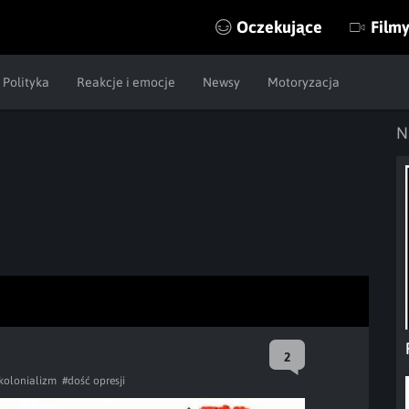
Oczekujące
Film
Polityka
Reakcje i emocje
Newsy
Motoryzacja
N
2
kolonializm
#dość opresji