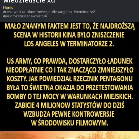
Humor
#ciekawostka
#kontrowersje
#losangeles
#terminator2
#najdrozszascenawhistorii