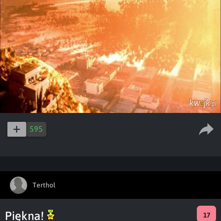
595
Terthol
Piękna!
17