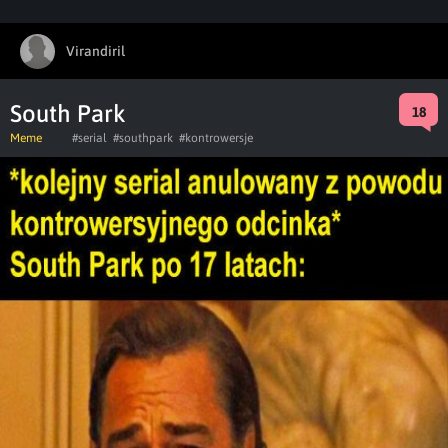
Virandiril
South Park
18
Meme
#serial
#southpark
#kontrowersje