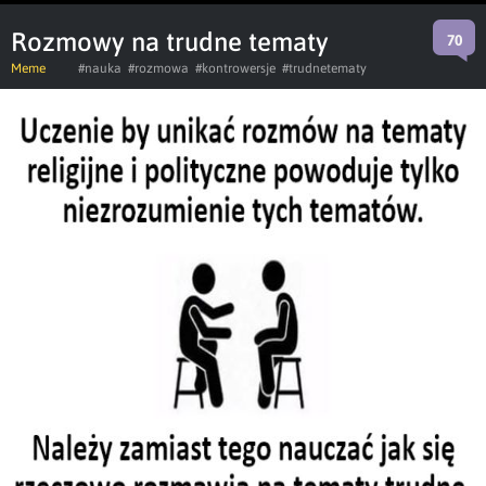
Rozmowy na trudne tematy
70
Meme
#nauka
#rozmowa
#kontrowersje
#trudnetematy