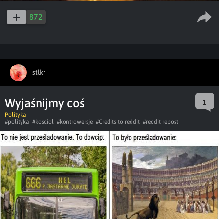
872
stlkr
Wyjaśnijmy coś
1
Polityka
#polityka
#kosciol
#kontrowersje
#Credits to reddit
#reddit repost