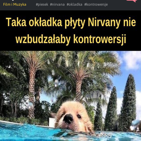
Film i Muzyka
#piesek
#nirvana
#okladka
#kontrowersje