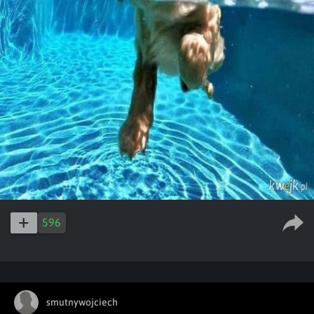
596
smutnywojciech