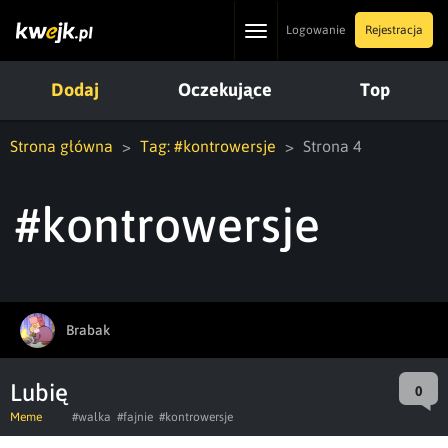
Toggle
Logowanie
Rejestracja
navigation
Dodaj
Oczekujące
Top
Strona główna
Tag: #kontrowersje
Strona 4
#kontrowersje
Brabak
Lubię
0
Meme
#walka
#fajnie
#kontrowersje