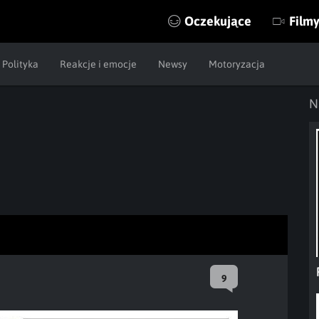
Oczekujące
Film
Polityka
Reakcje i emocje
Newsy
Motoryzacja
N
9