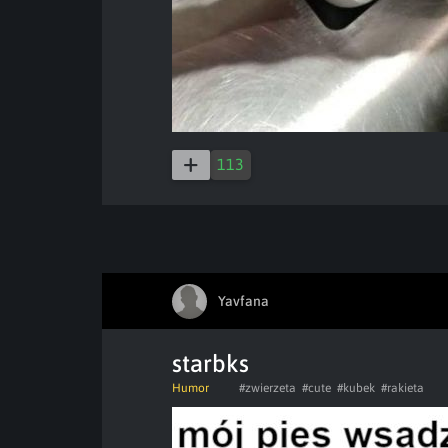
113
Yavfana
starbks
Humor
#zwierzeta
#cute
#kubek
#rakieta