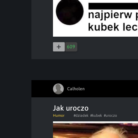
609
Calholen
Jak uroczo
Humor
#dziadek
#kubek
#uroczo