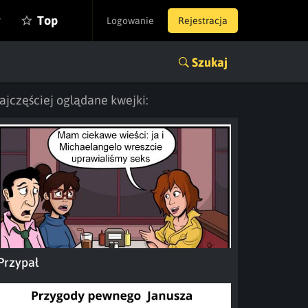
y
Top
Logowanie
Rejestracja
Szukaj
ajczęściej oglądane kwejki:
Przypał