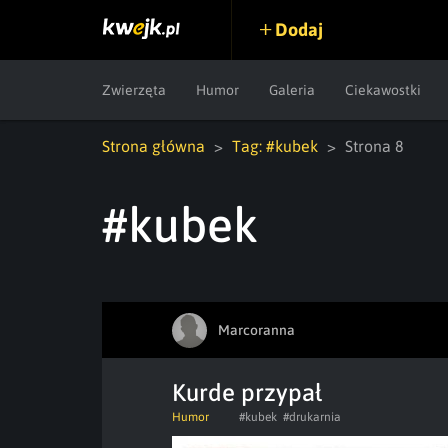
Dodaj
Zwierzęta
Humor
Galeria
Ciekawostki
Strona główna
Tag: #kubek
Strona 8
#kubek
Marcoranna
Kurde przypał
Humor
#kubek
#drukarnia