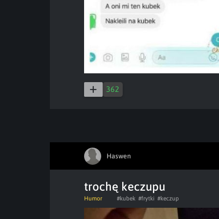
362
Haswen
trochę keczupu
Humor
#kubek
#frytki
#keczup