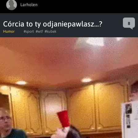
Larholen
Córcia to ty odjaniepawlasz...?
8
Humor
#sport
#wtf
#kubek