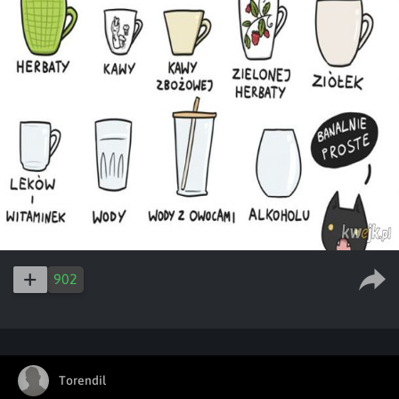
902
Torendil