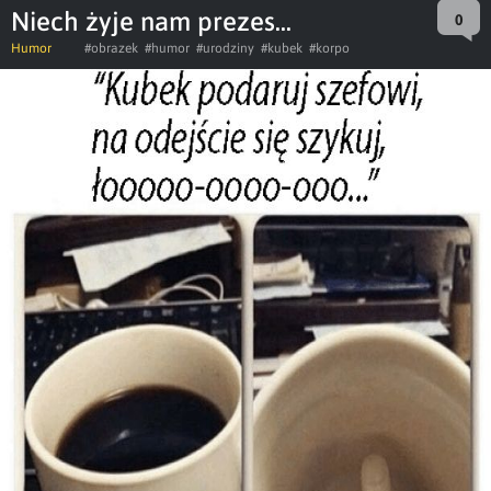
Niech żyje nam prezes...
0
Humor
#obrazek
#humor
#urodziny
#kubek
#korpo