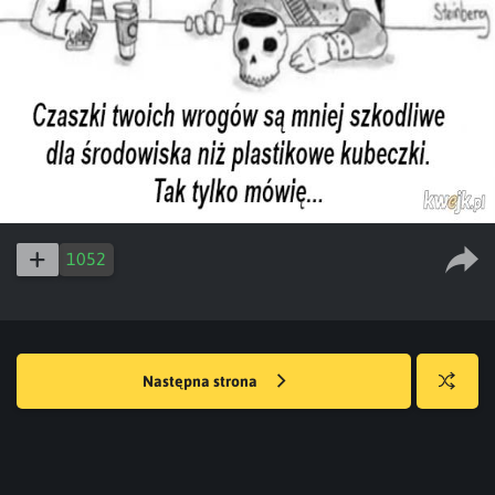
1052
Następna strona
Losuj
kwejka