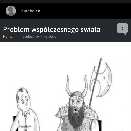
Laureholen
Problem współczesnego świata
7
Humor
#kubek
#wiking
#eko