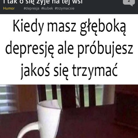
I tak o się żyje na tej wsi
2
Humor
#depresja
#kubek
#trzymacsie