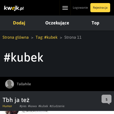
Toggle
Logowanie
Rejestracja
navigation
Dodaj
Oczekujące
Top
Strona główna
Tag: #kubek
Strona 11
#kubek
Tallahile
Tbh ja też
5
Humor
#pies
#kawa
#kubek
#zludzenie