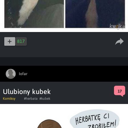
817
Iofar
Ulubiony kubek
17
Komiksy
#herbata
#kubek