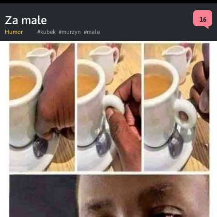
Za małe
16
Humor
#kubek
#murzyn
#male