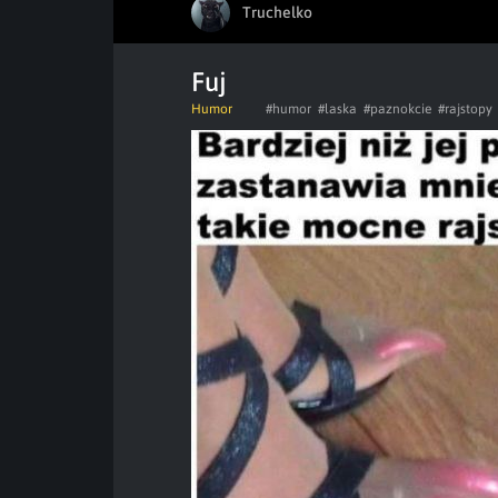
Truchelko
Fuj
Humor
#humor
#laska
#paznokcie
#rajstopy