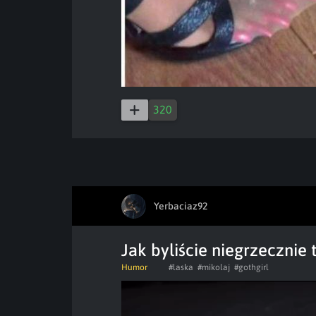
320
Yerbaciaz92
Jak byliście niegrzecznie 
Humor
#laska
#mikolaj
#gothgirl