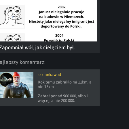
Zapomniał wół, jak cielęciem był.
ajlepszy komentarz:
szklankawod
Rok temu zabrakło mi 11km, a 
nie 15km

Zebrał ponad 900 000, albo i 
więcej, a nie 200 000.