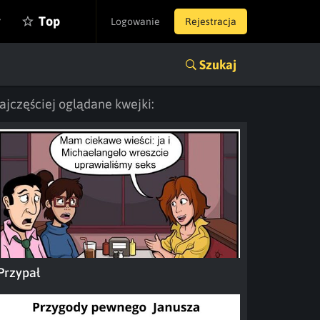
y
Top
Logowanie
Rejestracja
Szukaj
ajczęściej oglądane kwejki:
Przypał