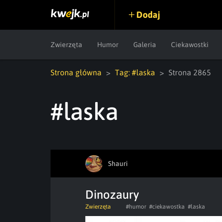
Dodaj
Zwierzęta
Humor
Galeria
Ciekawostki
Strona główna
Tag: #laska
Strona 2865
#laska
Shauri
Dinozaury
Zwierzęta
#humor
#ciekawostka
#laska