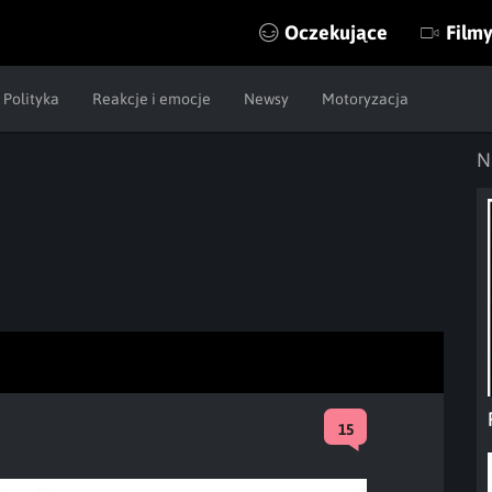
Oczekujące
Film
Polityka
Reakcje i emocje
Newsy
Motoryzacja
N
15