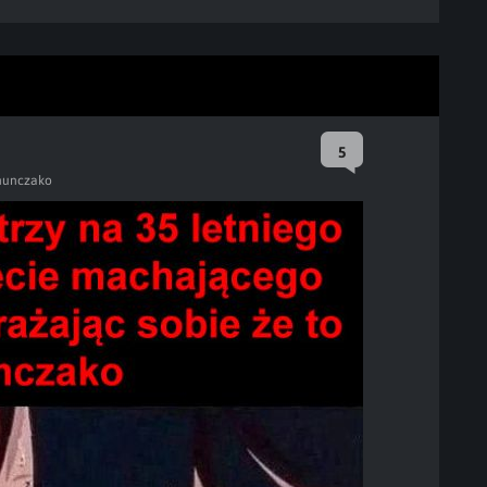
5
nunczako