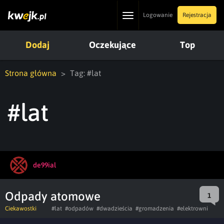
Toggle
Logowanie
Rejestracja
navigation
Dodaj
Oczekujące
Top
Strona główna
Tag: #lat
#lat
de99ial
Odpady atomowe
1
Ciekawostki
#lat
#odpadów
#dwadzieścia
#gromadzenia
#elektrowni