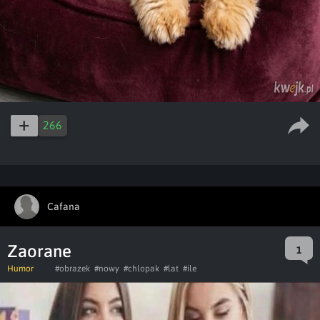
266
Cafana
Zaorane
1
Humor
#obrazek
#nowy
#chlopak
#lat
#ile