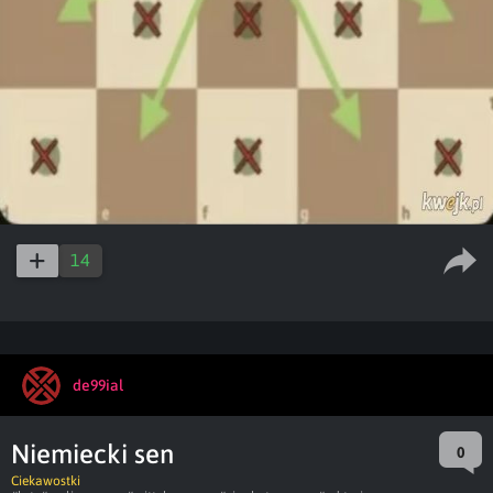
14
de99ial
Niemiecki sen
0
Ciekawostki