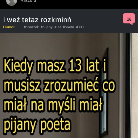
Hascora
i weź tetaz rozkminń
16
Humor
#obrazek
#pijany
#lat
#poeta
#300