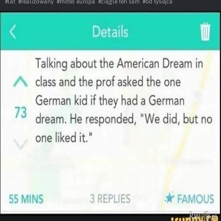
#lat
#realizowany
#mittel europa
#ciągle ten sam
#od tysiąca