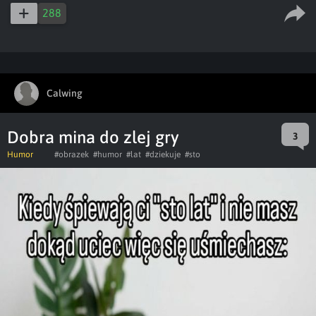
288
Calwing
Dobra mina do zlej gry
3
Humor
#obrazek
#humor
#lat
#dziekuje
#sto