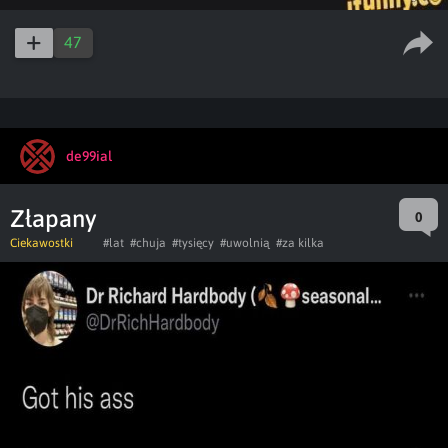
47
de99ial
Złapany
0
Ciekawostki
#lat
#chuja
#tysięcy
#uwolnią
#za kilka