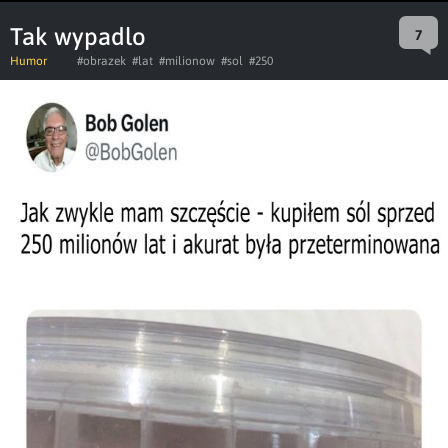
Tak wypadlo
7
Humor
#obrazek
#lat
#milionow
#sol
#250