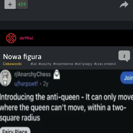
459
de99ial
Nowa figura
2
Ciekawostki
#lat
#szachy
#niezmienne
#od tysięcy
#czas zmienić