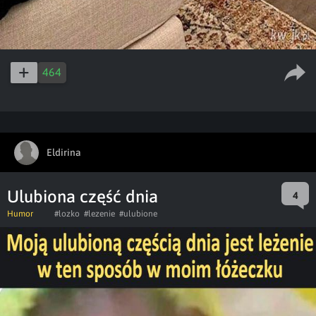
464
Eldirina
Ulubiona część dnia
4
Humor
#lozko
#lezenie
#ulubione