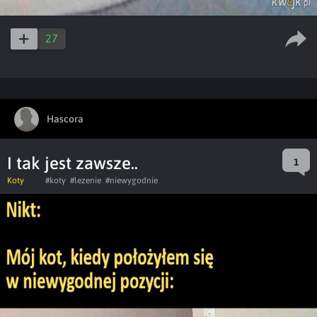
27
Hascora
I tak jest zawsze..
1
Koty
#koty
#lezenie
#niewygodnie