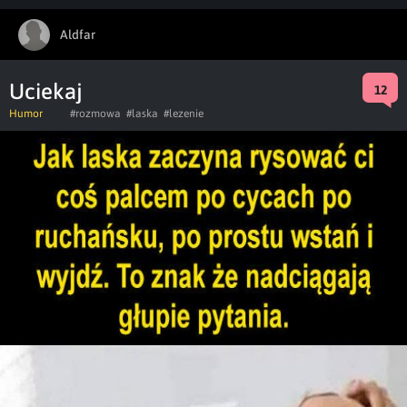
Aldfar
Uciekaj
12
Humor
#rozmowa
#laska
#lezenie