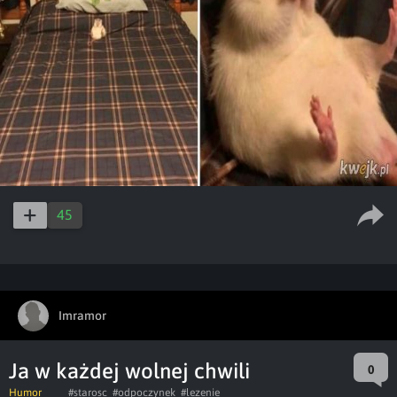
45
Imramor
Ja w każdej wolnej chwili
0
Humor
#starosc
#odpoczynek
#lezenie