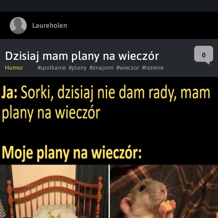
Laureholen
Dzisiaj mam plany na wieczór
0
Humor
#spotkanie
#plany
#znajomi
#wieczor
#lezenie