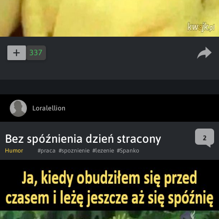
337
Loralellion
Bez spóźnienia dzień stracony
2
Humor
#praca
#spoznienie
#lezenie
#Spanko