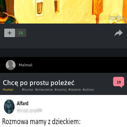
36
Malmal
Chcę po prostu poleżeć
19
Humor
#humor
#zmeczenie
#nastroj
#lezenie
#adrian